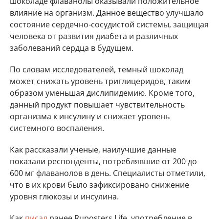
шоколаде флаванолы оказывали положительное
влияние на организм. Данное вещество улучшало
состояние сердечно-сосудистой системы, защищая
человека от развития диабета и различных
заболеваний сердца в будущем.
По словам исследователей, темный шоколад
может снижать уровень триглицеридов, таким
образом уменьшая дислипидемию. Кроме того,
данный продукт повышает чувствительность
организма к инсулину и снижает уровень
системного воспаления.
Как рассказали ученые, наилучшие данные
показали респонденты, потреблявшие от 200 до
600 мг флаванолов в день. Специалисты отметили,
что в их крови было зафиксировано снижение
уровня глюкозы и инсулина.
Как
писал
ранее Ruposters Life, употребление в