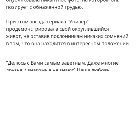
позирует с обнаженной грудью.
При этом звезда сериала "Универ"
продемонстрировала свой округлившийся
живот, не оставив поклонникам никаких сомнений
в том, что она находится в интересном положении.
"Делюсь с Вами самым заветным. Даже многие
друзья и знакомые не знают) Наша любовь
множится", - подписала фото артистка.
Подписчики Марии Кожевниковой тут же стали
поздравлять в комментариях своего кумира с
радостным событием.
Мой поздравления, дорогая!!! Кайф!!!
Говорят у Марий все дети чаще однополые,