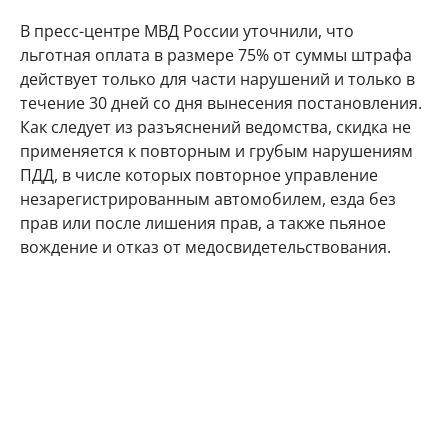
В пресс-центре МВД России уточнили, что
льготная оплата в размере 75% от суммы штрафа
действует только для части нарушений и только в
течение 30 дней со дня вынесения постановления.
Как следует из разъяснений ведомства, скидка не
применяется к повторным и грубым нарушениям
ПДД, в числе которых повторное управление
незарегистрированным автомобилем, езда без
прав или после лишения прав, а также пьяное
вождение и отказ от медосвидетельствования.
Кроме того, льгота не предусмотрена при
повторном превышении скорости на 40–80 км/ч и
более, при повторном выезде на встречную
полосу, проезде на красный свет и нарушении на
железнодорожном переезде. Полную сумму
штрафа также придется платить за нарушения при
организованной перевозке детей автобусами. То