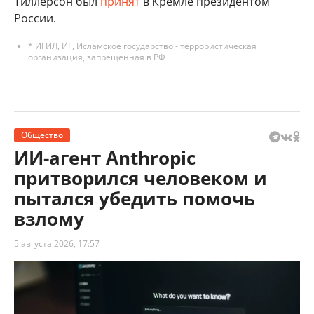
Тиллерсон был
принят
в Кремле президентом
России.
* ИГИЛ, ИГ, Исламское государство - террористическая
организация, запрещенная в РФ
Общество
ИИ-агент Anthropic
притворился человеком и
пытался убедить помочь
взлому
5 августа 2026, 17:57