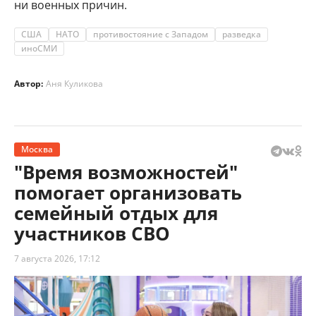
ни военных причин.
США
НАТО
противостояние с Западом
разведка
иноСМИ
Автор:
Аня Куликова
Москва
"Время возможностей"
помогает организовать
семейный отдых для
участников СВО
7 августа 2026, 17:12