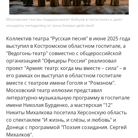
Московские театры поддерживают бойцов в госпиталях и дают
концерты неподалёку от зоны боевых действий
Коллектив театра "Русская песня" в июне 2025 года
выступил в Костромском областном госпитале, а
"Ведогонь-театр" совместно с общероссийской
организацией "Офицеры России" реализовал
проект "Армия: театр: когда мы вместе – сила" – в
его рамках он выступал в областном госпитале
вместе с театром имени Гоголя и "Ромэном".
Московский театр иллюзии представил
литературно-музыкальную программу в госпитале
имени Николая Бурденко, а мастерская "12"
Никиты Михалкова посетила Херсонскую область
со спектаклем "И жизнь, и слёзы, и любовь" и
Донецк с программой "Поэзия созидания. Сергей
Михалков".