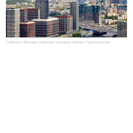
Собянин: Москва сохраняет высокие темпы строительства
недвижимости
Столица сохраняет высокие темпы
строительства недвижимости – по итогам 7
месяцев 2026 года в Москве возвели 8,1 млн м²
площадей. Как рассказал мэр Сергей Собянин,
из них 75% (3,3 млн м²) – это жильё, а 25% (1,1
млн м²) – офисы.
Ожидается, что до конца 2026 года в Москве сдадут
в эксплуатацию ещё 8 млн м² недвижимости.
"По итогам этого года прогнозируется ввод 16,1