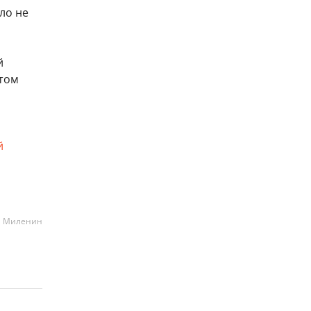
ло не
й
этом
й
а Миленин