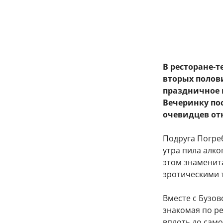
В ресторане-
вторых полов
праздничное 
Вечеринку по
очевидцев от
Подруга Погреб
утра пила алко
этом знаменит
эротическими т
Вместе с Бузов
знакомая по р
вплоть до само