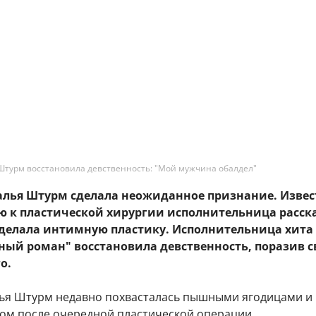
Штурм восстановила девственность: "Мой мужчина обалдел"
талья Штурм сделала неожиданное признание. Извес
ю к пластической хирургии исполнительница расск
сделала интимную пластику. Исполнительница хита 
ный роман" восстановила девственность, поразив с
о.
ья Штурм недавно похвасталась пышными ягодицами и
ом после очередной пластической операции.