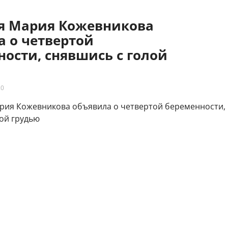
яя Мария Кожевникова
а о четвертой
ости, снявшись с голой
20