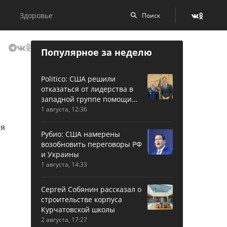
Здоровье
Популярное за неделю
Politico: США решили
отказаться от лидерства в
западной группе помощи
Украине
1 августа, 12:36
Рубио: США намерены
возобновить переговоры РФ
и Украины
1 августа, 14:33
Сергей Собянин рассказал о
строительстве корпуса
Курчатовской школы
2 августа, 17:27