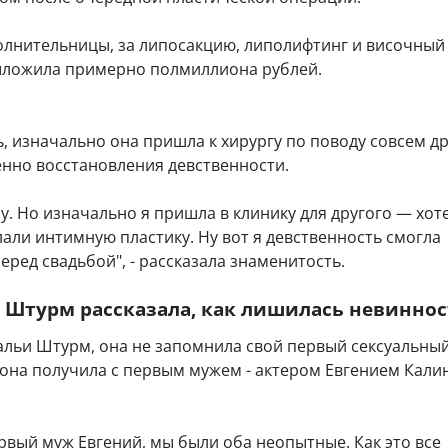
олнительницы, за липосакцию, липолифтинг и височный
ыложила примерно полмиллиона рублей.
, изначально она пришла к хирургу по поводу совсем д
енно восстановления девственности.
пу. Но изначально я пришла в клинику для другого — хот
али интимную пластику. Ну вот я девственность смогла
еред свадьбой", - рассказала знаменитость.
 Штурм рассказала, как лишилась невинно
альи Штурм, она не запомнила свой первый сексуальны
 она получила с первым мужем - актером Евгением Кали
рвый муж Евгений, мы были оба неопытные. Как это все