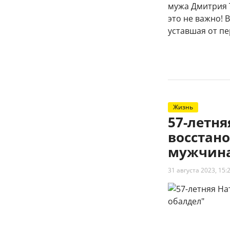
мужа Дмитрия 
это не важно! 
уставшая от п
Жизнь
57-летн
восстано
мужчина
31 августа 2023, 15: