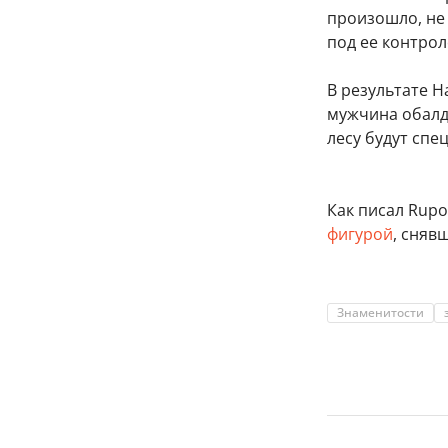
произошло, не 
под ее контрол
В результате 
мужчина обалде
лесу будут спе
Как писал Rupos
фигурой
, сняв
Знаменитости