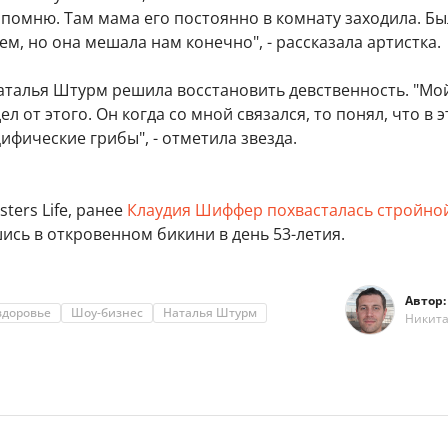
помню. Там мама его постоянно в комнату заходила. Бы
ем, но она мешала нам конечно", - рассказала артистка.
Наталья Штурм решила восстановить девственность. "Мо
л от этого. Он когда со мной связался, то понял, что в 
цифические грибы", - отметила звезда.
ters Life, ранее
Клаудия Шиффер похвасталась стройно
шись в откровенном бикини в день 53-летия.
Автор:
здоровье
Шоу-бизнес
Наталья Штурм
Никит