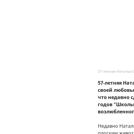
57-летняя Наталья 
57-летняя На
своей любовь
что недавно 
годов "Школь
возлюбленног
Недавно Натал
плоским живот