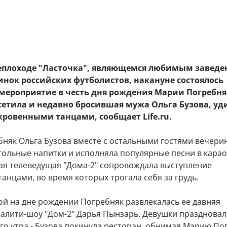
теплоходе "Ласточка", являющемся любимым завед
инок российских футболистов, накануне состоялось
мероприятие в честь дня рождения Марии Погребня
сетила и недавно бросившая мужа Ольга Бузова, уд
кровенными танцами, сообщает Life.ru.
няк Ольга Бузова вместе с остальными гостями вечерин
гольные напитки и исполняла популярные песни в карао
ая телеведущая "Дома-2" сопровождала выступление
анцами, во время которых трогала себя за грудь.
ой на дне рождении Погребняк развлекалась ее давняя
еалити-шоу "Дом-2" Дарья Пынзарь. Девушки празднова
го утра - Бузова покинула ресторан, обнимая Марию По