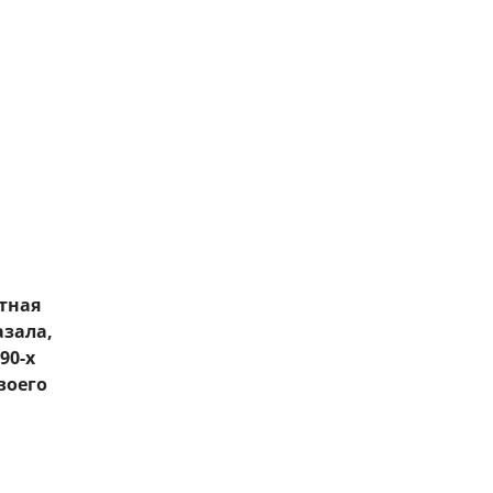
тная
азала,
90-х
воего