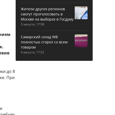
Жители других регионов
смогут проголосовать в
Москве на выборах в Госдуму
3 августа, 17:58
ением
Самарский склад WB
полностью сгорел со всем
к.
товаром
ивив
4 августа, 17:52
ки до 8
ке. При
ли
гребняк