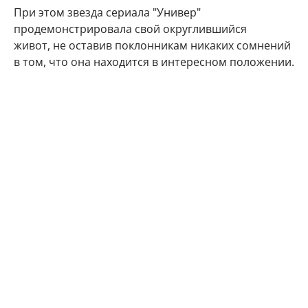
При этом звезда сериала "Универ"
продемонстрировала свой округлившийся
живот, не оставив поклонникам никаких сомнений
в том, что она находится в интересном положении.
"Делюсь с Вами самым заветным. Даже многие
друзья и знакомые не знают) Наша любовь
множится", - подписала фото артистка.
Подписчики Марии Кожевниковой тут же стали
поздравлять в комментариях своего кумира с
радостным событием.
Мой поздравления, дорогая!!! Кайф!!!
Говорят у Марий все дети чаще однополые,
вот у меня 4 сына. Даже любопытно стало.