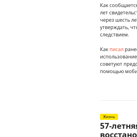
Как сообщаетс
лет свидетель
через шесть ле
утверждать, чт
следствием.
Как
писал
ранее
использование
советуют пред
помощью мобил
Жизнь
57-летн
восстано