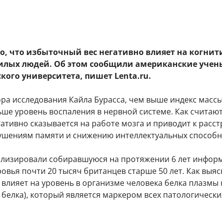
но, что избыточный вес негативно влияет на когни
лых людей. Об этом сообщили американские учен
кого университета, пишет Lenta.ru.
ра исследования Кайла Бурасса, чем выше индекс массы
ьше уровень воспаления в нервной системе. Как считаю
гативно сказывается на работе мозга и приводит к расс
ушениям памяти и снижению интеллектуальных способн
лизировали собиравшуюся на протяжении 6 лет инфор
овья почти 20 тысяч британцев старше 50 лет. Как выяс
влияет на уровень в организме человека белка плазмы
 белка), который является маркером всех патологически