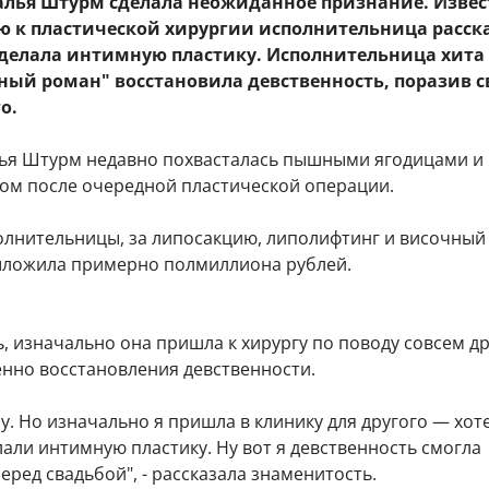
талья Штурм сделала неожиданное признание. Извес
ю к пластической хирургии исполнительница расск
сделала интимную пластику. Исполнительница хита 
ный роман" восстановила девственность, поразив с
о.
ья Штурм недавно похвасталась пышными ягодицами и
ом после очередной пластической операции.
олнительницы, за липосакцию, липолифтинг и височный
ыложила примерно полмиллиона рублей.
, изначально она пришла к хирургу по поводу совсем д
енно восстановления девственности.
пу. Но изначально я пришла в клинику для другого — хот
али интимную пластику. Ну вот я девственность смогла
еред свадьбой", - рассказала знаменитость.