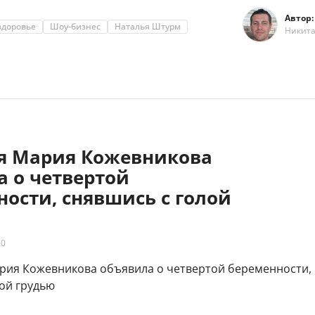
Автор:
здоровье
Шоу-бизнес
Наталья Штурм
Никит
яя Мария Кожевникова
а о четвертой
ости, снявшись с голой
20