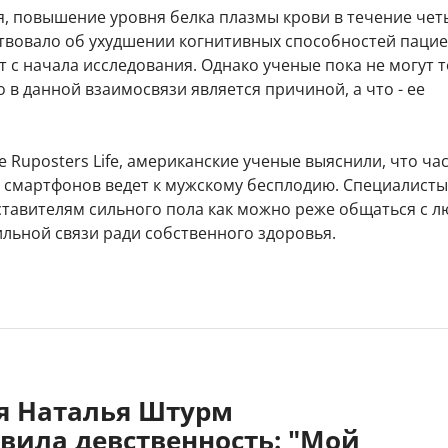
я, повышение уровня белка плазмы крови в течение чет
ствовало об ухудшении когнитивных способностей пацие
т с начала исследования. Однако ученые пока не могут 
о в данной взаимосвязи является причиной, а что - ее
 Ruposters Life, американские ученые выяснили, что ча
 смартфонов ведет к мужскому бесплодию. Специалисты
ставителям сильного пола как можно реже общаться с л
ьной связи ради собственного здоровья.
яя Наталья Штурм
вила девственность: "Мой