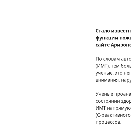
Стало извест
функции пожи
сайте Аризонс
По словам авто
(ИМТ), тем бол
ученые, это не
внимания, нар
Ученые проана
состоянии здор
ИМТ напрямую 
(С-реактивного
процессов.