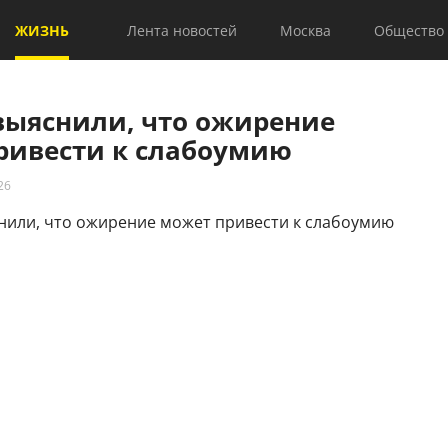
ЖИЗНЬ
Лента новостей
Москва
Общество
выяснили, что ожирение
ривести к слабоумию
26