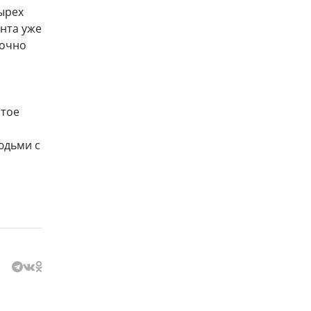
ырех
нта уже
точно
стое
юдьми с