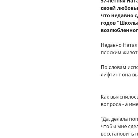
57-летняя На
своей любовь
что недавно 
годов "Школь
возлюбленног
Недавно Натал
плоским живот
По словам исп
лифтинг она в
Как выяснилось
вопроса - а им
"Да, делала по
чтобы мне сдел
восстановить п