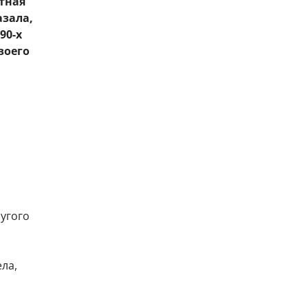
тная
азала,
90-х
воего
ругого
ела,