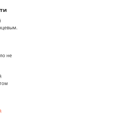
сти
й
нцевым.
ло не
й
этом
й