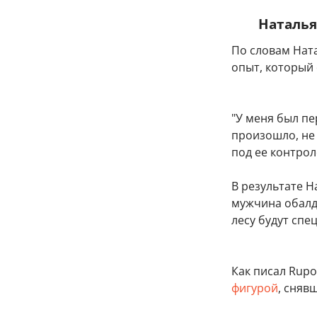
Наталья
По словам Нат
опыт, который
"У меня был пе
произошло, не 
под ее контрол
В результате 
мужчина обалде
лесу будут спе
Как писал Rupos
фигурой
, сняв