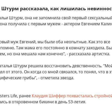
 Штурм рассказала, как лишилась невинно
альи Штурм, она не запомнила свой первый сексуальны
 она получила с первым мужем - актером Евгением Кали
рвый муж Евгений, мы были оба неопытные. Как это все
помню. Там мама его постоянно в комнату заходила. Бы
ем, но она мешала нам конечно", - рассказала артистка.
Наталья Штурм решила восстановить девственность. "Мо
л от этого. Он когда со мной связался, то понял, что в 
цифические грибы", - отметила звезда.
ters Life, ранее
Клаудия Шиффер похвасталась стройно
шись в откровенном бикини в день 53-летия.