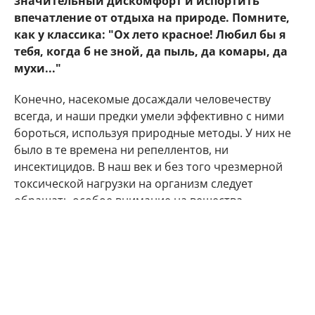
значительный дискомфорт и испортить
впечатление от отдыха на природе. Помните,
как у классика: "Ох лето красное! Любил бы я
тебя, когда б не зной, да пыль, да комары, да
мухи..."
Конечно, насекомые досаждали человечеству
всегда, и наши предки умели эффективно с ними
бороться, используя природные методы. У них не
было в те времена ни репеллентов, ни
инсектицидов. В наш век и без того чрезмерной
токсической нагрузки на организм следует
обращать особое внимание на вещества,
используемые в быту. Препараты, применяемые
для уничтожения вредных насекомых, порой
становятся причиной отравления и самих людей. В
такие средства входят агрессивные химические
вещества: диэтилтолуамид (ДЭТА), пикаридин
(икаридин), перметрин, IR3535, диметилфталат –