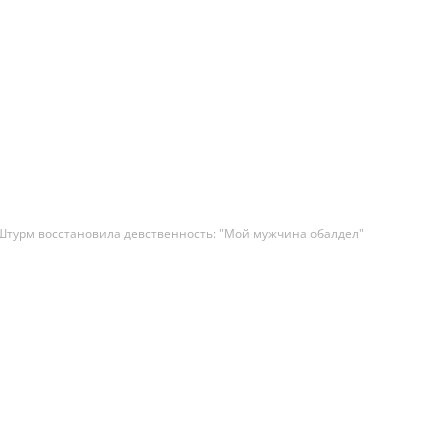
Штурм восстановила девственность: "Мой мужчина обалдел"
талья Штурм сделала неожиданное признание. Извес
ю к пластической хирургии исполнительница расск
сделала интимную пластику. Исполнительница хита 
ный роман" восстановила девственность, поразив с
о.
ья Штурм недавно похвасталась пышными ягодицами и
ом после очередной пластической операции.