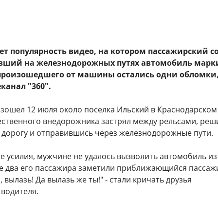
ет популярность видео, на котором пассажирский с
явший на железнодорожных путях автомобиль марки
 произошедшего от машины остались одни обломки
канал "360".
зошел 12 июля около поселка Ильский в Краснодарском 
ественного внедорожника застрял между рельсами, реш
е дорогу и отправившись через железнодорожные пути.
е усилия, мужчине не удалось вызволить автомобиль из
ре два его пассажира заметили приближающийся пассаж
, вылазь! Да вылазь же ты!" - стали кричать друзья
 водителя.