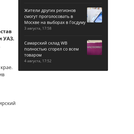
Жители других регионов
смогут проголосовать в
Москве на выборах в Госдуму
3 августа, 17:58
остав
 УАЗ.
Самарский склад WB
,
полностью сгорел со всем
товаром
4 августа, 17:52
крае.
ив
ирский