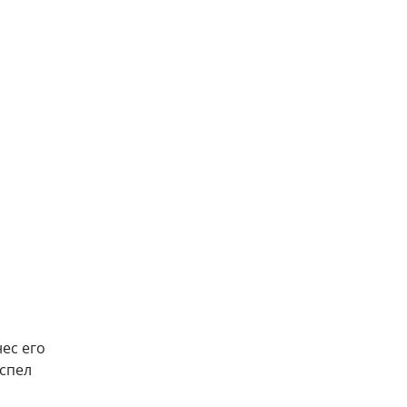
ес его
успел