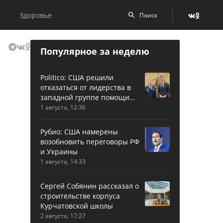
Здоровье
Популярное за неделю
Politico: США решили
отказаться от лидерства в
западной группе помощи
Украине
1 августа, 12:36
Рубио: США намерены
возобновить переговоры РФ
и Украины
1 августа, 14:33
Сергей Собянин рассказал о
строительстве корпуса
Курчатовской школы
2 августа, 17:27