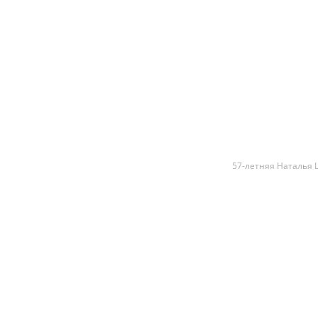
57-летняя Наталья 
57-летняя На
своей любовь
что недавно 
годов "Школь
возлюбленног
Недавно Натал
плоским живот