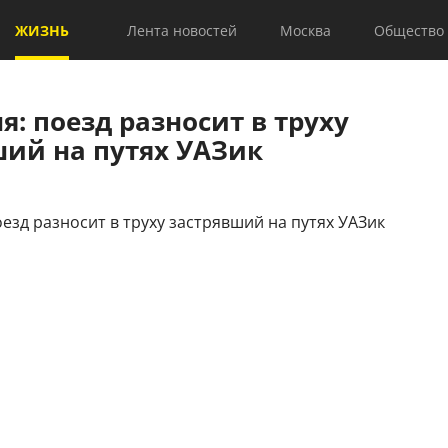
ЖИЗНЬ
Лента новостей
Москва
Общество
я: поезд разносит в труху
ший на путях УАЗик