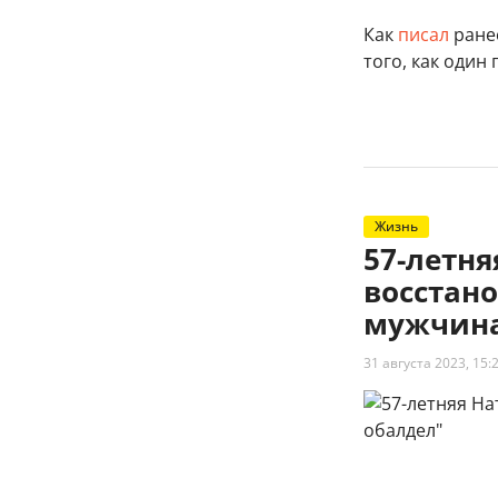
Как
писал
ранее
того, как один
Жизнь
57-летн
восстано
мужчина
31 августа 2023, 15: