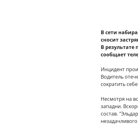
В сети набира
сносит застр
В результате
сообщает теле
Инцидент прои
Водитель отеч
сократить себ
Несмотря на вс
западни. Вско
состав. "Эльдар
незадачливого