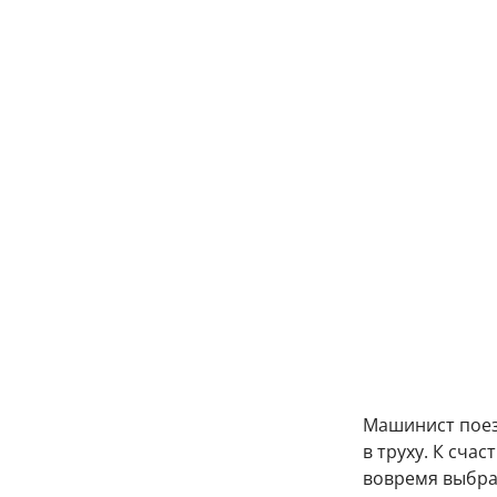
Машинист поез
в труху. К счас
вовремя выбра