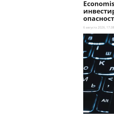
Economi
инвести
опаснос
6 августа 2026, 17:3