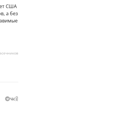
жет США
в, а без
тавимые
асечников