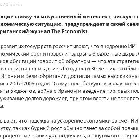
v / Unsplash
ющие ставку на искусственный интеллект, рискуют 
ономическую ситуацию, предупреждает в своей све
ританский журнал The Economist.
 развитых государств рассчитывают, что внедрение ИИ
ономический рост и позволит закрыть бюджетные дыры.
ков облигаций говорит об обратном — что эта стратеги
ованной, пишет издание. Доходности 30-летних гособли
 Японии и Великобритании достигли самых высоких зна
иса 2007–2009 годов. Этому способствуют высокая инфл
иты бюджетов, война с Ираном и введение торговых по
луживание долгов дорожает, при этом власти не торопят
ы.
ывают, что надежда на ускорение экономики за счет И
утку, так как бурный рост обычно тянет за собой повы
 процентные ставки уже поднялись, а ощутимого прирос