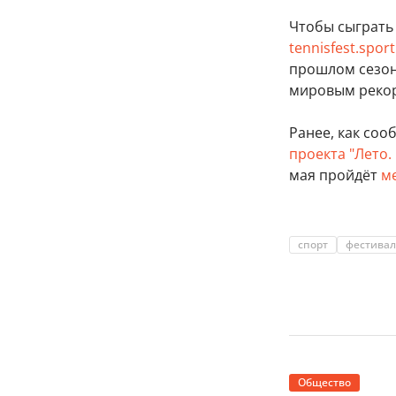
Чтобы сыграть 
tennisfest.spor
прошлом сезоне
мировым реко
Ранее, как соо
проекта "Лето.
мая пройдёт
м
спорт
фестивал
Общество