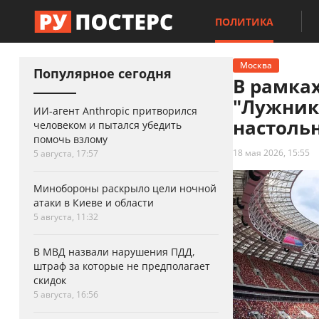
ПОЛИТИКА
Москва
Популярное сегодня
В рамках
"Лужник
ИИ-агент Anthropic притворился
настоль
человеком и пытался убедить
помочь взлому
18 мая 2026, 15:55
5 августа, 17:57
Минобороны раскрыло цели ночной
атаки в Киеве и области
5 августа, 11:32
В МВД назвали нарушения ПДД,
штраф за которые не предполагает
скидок
5 августа, 16:56