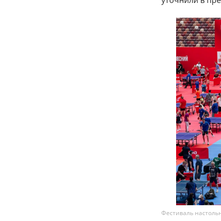
уточнили в пре
Фестиваль настольн