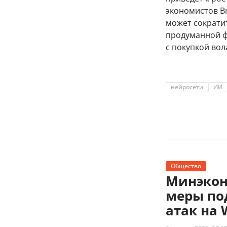
экономистов Br
может сократит
продуманной ф
с покупкой во
нейросети
ИИ
Общество
Минэкон
меры по
атак на 