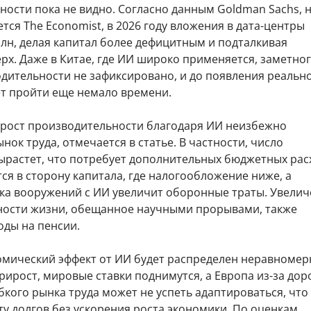
ости пока не видно. Согласно данным Goldman Sachs, 
тся The Economist, в 2026 году вложения в дата-центры
рлн, делая капитал более дефицитным и подталкивая
рх. Даже в Китае, где ИИ широко применяется, заметно
одительности не зафиксировано, и до появления реальн
т пройти еще немало времени.
рост производительности благодаря ИИ неизбежно
нок труда, отмечается в статье. В частности, число
ырастет, что потребует дополнительных бюджетных рас
ся в сторону капитала, где налогообложение ниже, а
ка вооружений с ИИ увеличит оборонные траты. Увели
ости жизни, обещанное научными прорывами, также
оды на пенсии.
омический эффект от ИИ будет распределен неравномерн
ирост, мировые ставки поднимутся, а Европа из-за дор
бкого рынка труда может не успеть адаптироваться, что
ту долгов без ускорения роста экономики. По оценкам