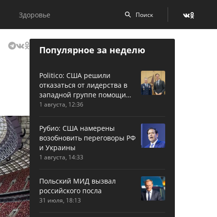
Здоровье
Популярное за неделю
Politico: США решили
отказаться от лидерства в
западной группе помощи
Украине
1 августа, 12:36
Рубио: США намерены
возобновить переговоры РФ
и Украины
1 августа, 14:33
Польский МИД вызвал
российского посла
31 июля, 18:13