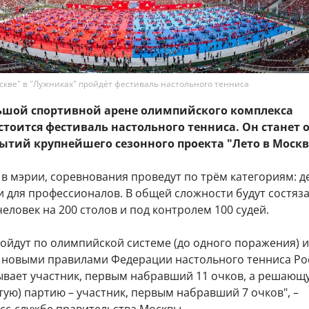
оскве" в "Лужниках" пройдёт фестиваль настольного тенниса
льшой спортивной арене олимпийского комплекса
стоится фестиваль настольного тенниса. Он станет
ытий крупнейшего сезонного проекта "Лето в Москв
 в мэрии, соревнования проведут по трём категориям: д
 для профессионалов. В общей сложности будут состяз
человек на 200 столов и под контролем 100 судей.
ойдут по олимпийской системе (до одного поражения) и
с новыми правилами Федерации настольного тенниса Ро
вает участник, первым набравший 11 очков, а решающ
тую) партию – участник, первым набравший 7 очков", –