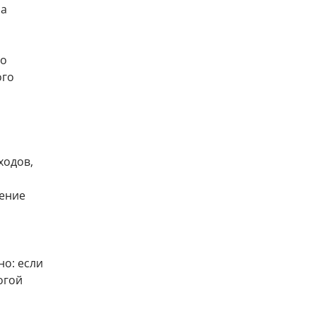
на
го
ого
ходов,
чение
о: если
огой