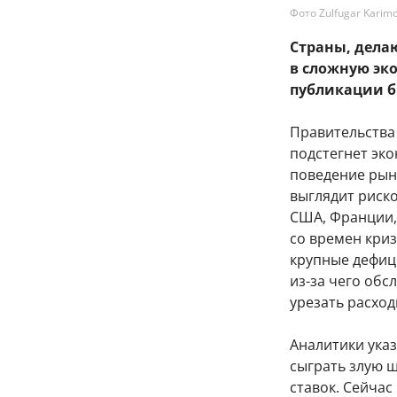
Фото Zulfugar Karimo
Страны, дела
в сложную эк
публикации б
Правительства
подстегнет эк
поведение рын
выглядит риск
США, Франции,
со времен криз
крупные дефиц
из-за чего обс
урезать расход
Аналитики указ
сыграть злую ш
ставок. Сейчас