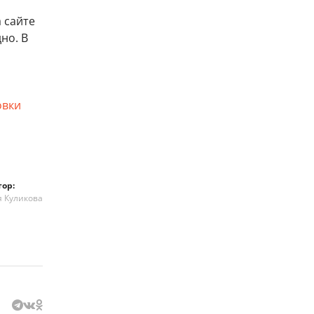
 сайте
но. В
овки
тор:
я Куликова