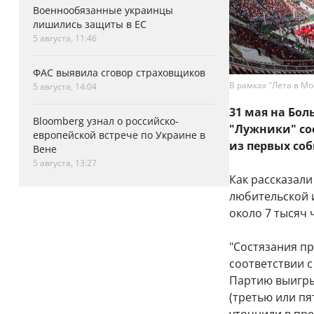
Военнообязанные украинцы
лишились защиты в ЕС
5 августа, 11:46
ФАС выявила сговор страховщиков
В рамках "Лета в М
5 августа, 14:04
31 мая на Бо
Bloomberg узнал о российско-
"Лужники" со
европейской встрече по Украине в
из первых соб
Вене
5 августа, 13:27
Как рассказали
любительской и
около 7 тысяч 
"Состязания пр
соответствии 
Партию выигры
(третью или пя