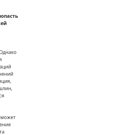
попасть
жей
 Однако
я
гаций
чений
яция,
шлин,
ся
И может
шение
та