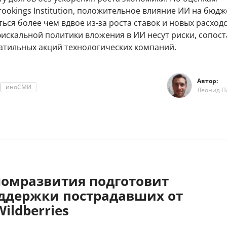
ookings Institution, положительное влияние ИИ на бюд
ься более чем вдвое из-за роста ставок и новых расходо
искальной политики вложения в ИИ несут риски, сопос
латильных акций технологических компаний.
Автор:
иноСМИ
Леонид П
омразвития подготовит
ддержки пострадавших от
Wildberries