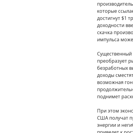
производительн
которые ссылае
достигнут $1 т
доходности вве
скачка произв
импульса може
Существенный 
преобразует ры
безработных в
доходы сместят
возможная гон
продолжительн
поднимет расх
При этом экон
США получат пр
энергии и неги
приведет к рос