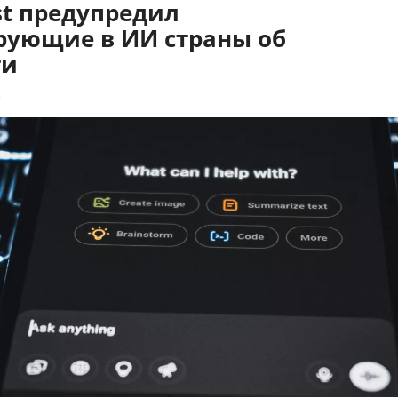
st предупредил
рующие в ИИ страны об
ти
8