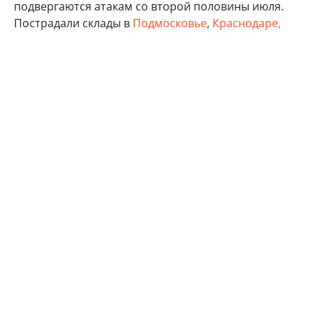
подвергаются атакам со второй половины июля.
Пострадали склады в
Подмосковье
,
Краснодаре,
Ставропольском крае
,
Пензенской
, Волгоградской,
Самарской
,
Владимирской
,
Ленинградской
,
Тверской
, Тульской областях, а также в Удмуртии,
Татарстане и Крыму.
бизнес
Минэкономразвития России
Wildberries
Автор:
Виктор Садальцев
Реклама
Контакты