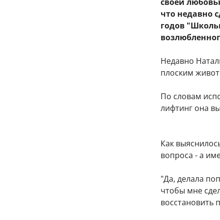
своей любовь
что недавно 
годов "Школь
возлюбленног
Недавно Натал
плоским живот
По словам исп
лифтинг она в
Как выяснилось
вопроса - а им
"Да, делала по
чтобы мне сдел
восстановить п