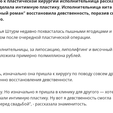
ю к пластической хирургии исполнительница расск
сделала интимную пластику. Исполнительница хита 
ный роман" восстановила девственность, поразив с
о.
ья Штурм недавно похвасталась пышными ягодицами и
ом после очередной пластической операции.
олнительницы, за липосакцию, липолифтинг и височный
ыложила примерно полмиллиона рублей.
, изначально она пришла к хирургу по поводу совсем д
енно восстановления девственности.
пу. Но изначально я пришла в клинику для другого — хот
али интимную пластику. Ну вот я девственность смогла
еред свадьбой", - рассказала знаменитость.