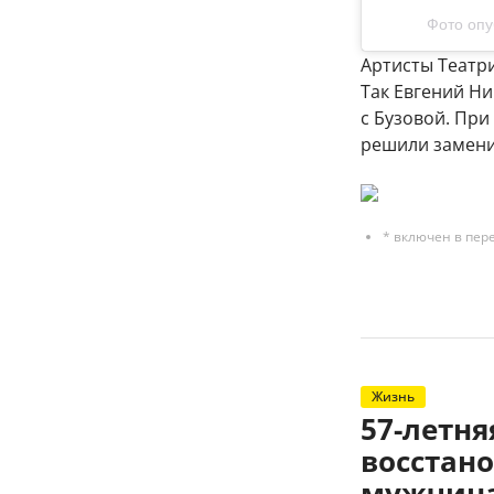
Фото опу
Артисты Театр
Так Евгений Ни
с Бузовой. При
решили замени
* включен в пер
Жизнь
57-летн
восстано
мужчина