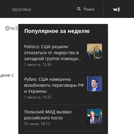
Здоровье
Популярное за неделю
Politico: США решили
отказаться от лидерства в
западной группе помощи
Украине
1 августа, 12:36
Рубио: США намерены
возобновить переговоры РФ
и Украины
1 августа, 14:33
Польский МИД вызвал
российского посла
31 июля, 18:13