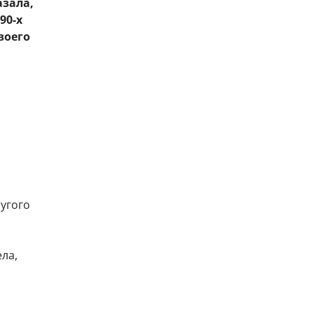
азала,
90-х
воего
ругого
ела,