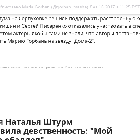
бликовано Maria Gorban (@gorban_masha)
Янв 16 2017 в 11:25 PS
иума на Серпуховке решили поддержать расстроенную к
кишин и Сергей Писаренко отказались участвовать в сп
 этом актеры якобы сами не знали, что авторы постанов
ть Марию Горбань на звезду "Дома-2".
ечень террористов и экстремистов Росфинмониторинга
яя Наталья Штурм
вила девственность: "Мой
 обалдел"