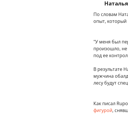
Наталья
По словам Нат
опыт, который
"У меня был пе
произошло, не 
под ее контрол
В результате 
мужчина обалде
лесу будут спе
Как писал Rupos
фигурой
, сняв