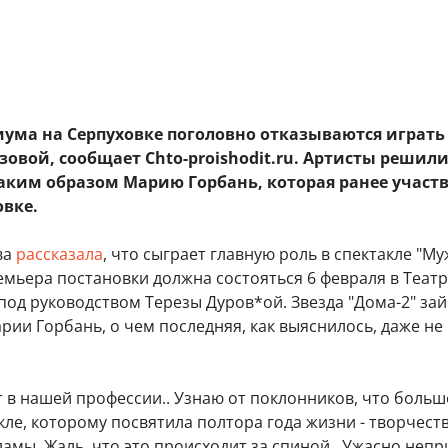
иума на Серпуховке поголовно отказываются играть
узовой, сообщает Chto-proishodit.ru​. Артисты решил
аким образом Марию Горбань, которая ранее участ
овке.
ва
рассказала
, что сыграет главную роль в спектакле "М
емьера постановки должна состояться 6 февраля в Теат
под руководством Терезы Дуров*ой. Звезда "Дома-2" зай
рии Горбань, о чем последняя, как выяснилось, даже не
т в нашей профессии.. Узнаю от поклонников, что больш
кле, которому посвятила полтора года жизни - творчеств
ламы. Жаль, что это происходит за спиной.. Ужасно непр