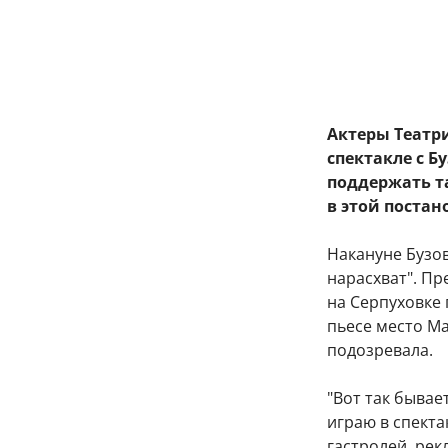
Актеры Театр
спектакле с Б
поддержать т
в этой постан
Накануне Бузо
нарасхват". Пр
на Серпуховке 
пьесе место Ма
подозревала.
"Вот так бывае
играю в спекта
гастролей, рек