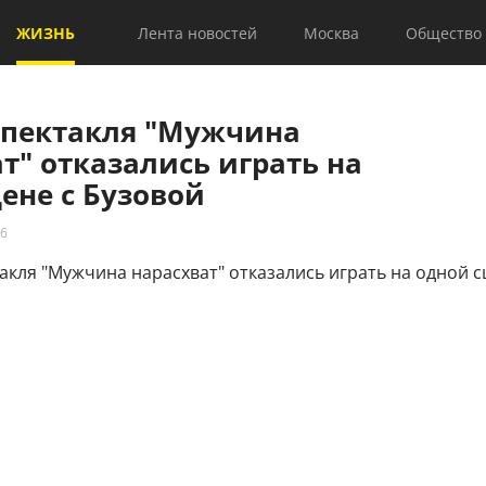
ЖИЗНЬ
Лента новостей
Москва
Общество
спектакля "Мужчина
т" отказались играть на
ене с Бузовой
06