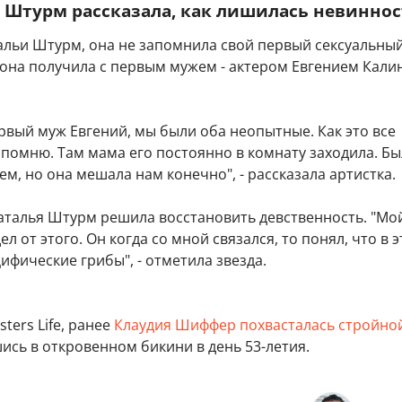
 Штурм рассказала, как лишилась невинно
альи Штурм, она не запомнила свой первый сексуальны
 она получила с первым мужем - актером Евгением Кали
рвый муж Евгений, мы были оба неопытные. Как это все
помню. Там мама его постоянно в комнату заходила. Бы
ем, но она мешала нам конечно", - рассказала артистка.
Наталья Штурм решила восстановить девственность. "Мо
л от этого. Он когда со мной связался, то понял, что в 
цифические грибы", - отметила звезда.
ters Life, ранее
Клаудия Шиффер похвасталась стройно
шись в откровенном бикини в день 53-летия.