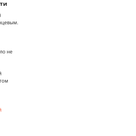
сти
й
нцевым.
ло не
й
этом
й