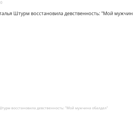
20
Штурм восстановила девственность: "Мой мужчина обалдел"
талья Штурм сделала неожиданное признание. Извес
ю к пластической хирургии исполнительница расск