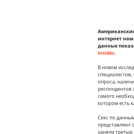
Американские
интернет намн
данные показ
Insider
.
В новом иссле
специалистов, 
опроса, наличи
респондентов з
самого необхо
котором есть к
Секс по данным
представляют с
заняли третью