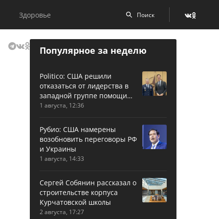
Здоровье
Популярное за неделю
Politico: США решили
отказаться от лидерства в
западной группе помощи
Украине
1 августа, 12:36
Рубио: США намерены
возобновить переговоры РФ
и Украины
1 августа, 14:33
Сергей Собянин рассказал о
строительстве корпуса
Курчатовской школы
2 августа, 17:27