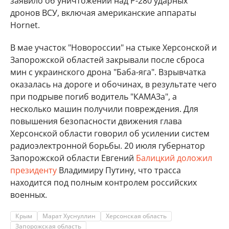
заявило об уничтожении над Р-280 ударных
дронов ВСУ, включая американские аппараты
Hornet.
В мае участок "Новороссии" на стыке Херсонской и
Запорожской областей закрывали после сброса
мин с украинского дрона "Баба-яга". Взрывчатка
оказалась на дороге и обочинах, в результате чего
при подрыве погиб водитель "КАМАЗа", а
несколько машин получили повреждения. Для
повышения безопасности движения глава
Херсонской области говорил об усилении систем
радиоэлектронной борьбы. 20 июля губернатор
Запорожской области Евгений
Балицкий доложил
президенту
Владимиру Путину, что трасса
находится под полным контролем российских
военных.
Крым
Марат Хуснуллин
Херсонская область
Запорожская область