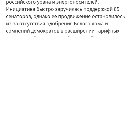
российского урана и энергоносителей.
Инициатива быстро заручилась поддержкой 85
сенаторов, однако ее продвижение остановилось
из-за отсутствия одобрения Белого дома и
сомнений демократов в расширении тарифных
полномочий президента Дональда Трампа.
Новая версия документа дает президенту США
возможность вводить адресные пошлины на
импорт из пяти стран, которые считаются
крупнейшими покупателями российской нефти или
газа. Кроме того, законопроект содержит
положение, направленное на сохранение
санкционных полномочий, ограничивающих
финансирование энергетического и оборонного
секторов Ирана. Согласно тексту "Закона имени
Линдси Грэм*а о введении санкций против России
и Ирана 2026 года", размер пошлин для третьих
стран может достигать 100%.