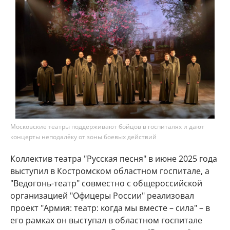
Московские театры поддерживают бойцов в госпиталях и дают
концерты неподалёку от зоны боевых действий
Коллектив театра "Русская песня" в июне 2025 года
выступил в Костромском областном госпитале, а
"Ведогонь-театр" совместно с общероссийской
организацией "Офицеры России" реализовал
проект "Армия: театр: когда мы вместе – сила" – в
его рамках он выступал в областном госпитале