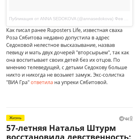
Публикация от ANNA SEDOKOVA (@annasedokova)
Фев 13 2017 в 4:24 PST
Как писал ранее Ruposters Life, известная сваха
Роза Сябитова недавно допустила в адрес
Седоковой нелестное высказывание, назвав
певицу и мать двух дочерей "вторсырьем", так как
она воспитывает своих детей без их отцов. По
мнению телеведущей, с детьми Седокову больше
никто и никогда не возьмет замуж. Экс-солистка
"ВИА Гра"
ответила
на упреки Сябитовой.
Жизнь
57-летняя Наталья Штурм
восстановила девственность: