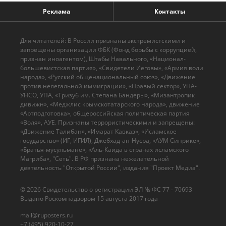
Реклама
Контакты
Для читателей: В России признаны экстремистскими и
запрещены организации ФБК (Фонд борьбы с коррупцией,
признан иноагентом), Штабы Навального, «Национал-
большевистская партия», «Свидетели Иеговы», «Армия воли
народа», «Русский общенациональный союз», «Движение
против нелегальной иммиграции», «Правый сектор», УНА-
УНСО, УПА, «Тризуб им. Степана Бандеры», «Мизантропик
дивижн», «Меджлис крымскотатарского народа», движение
«Артподготовка», общероссийская политическая партия
«Воля», АУЕ. Признаны террористическими и запрещены:
«Движение Талибан», «Имарат Кавказ», «Исламское
государство» (ИГ, ИГИЛ), Джебхад-ан-Нусра, «АУМ Синрике»,
«Братья-мусульмане», «Аль-Каида в странах исламского
Магриба», "Сеть". В РФ признана нежелательной
деятельность "Открытой России", издания "Проект Медиа".
© 2026 Cвидетельство о регистрации ЭЛ № ФС 77 - 70693
Выдано Роскомнадзором 15 августа 2017 года
mail@ruposters.ru
+7 (495) 920-10-27