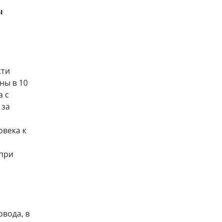
ы
сти
ны в 10
а с
 за
овека к
 при
овода, в