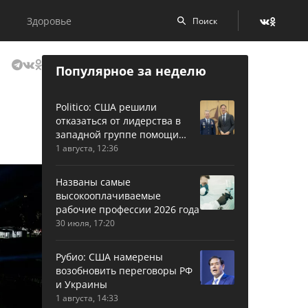
Здоровье
Популярное за неделю
Politico: США решили
отказаться от лидерства в
западной группе помощи
Украине
1 августа, 12:36
Названы самые
высокооплачиваемые
рабочие профессии 2026 года
30 июля, 17:20
Рубио: США намерены
возобновить переговоры РФ
и Украины
1 августа, 14:33