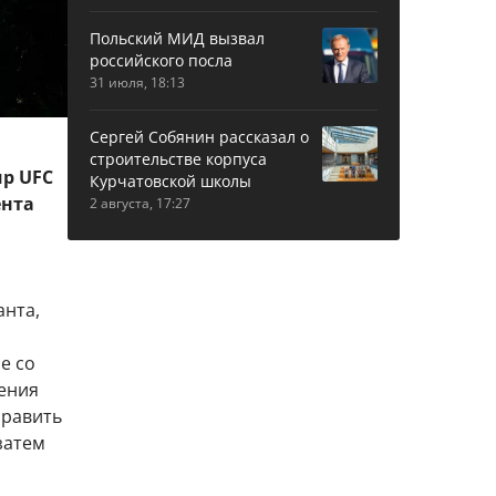
Польский МИД вызвал
российского посла
31 июля, 18:13
Сергей Собянин рассказал о
строительстве корпуса
ир UFC
Курчатовской школы
ента
2 августа, 17:27
анта,
е со
ения
править
затем