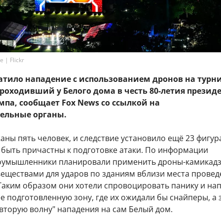
 | Flickr
атило нападение с использованием дронов на турн
 проходивший
у Белого дома
в честь 80-летия презид
па, сообщает Fox News со ссылкой на
ельные органы.
аны пять человек, и следствие установило ещё 23 фигур
 быть причастны к подготовке атаки. По информации
лоумышленники планировали применить дроны-камикадз
еществами для ударов по зданиям вблизи места провед
Таким образом они хотели спровоцировать панику и на
е подготовленную зону, где их ожидали бы снайперы, а 
вторую волну" нападения на сам Белый дом.