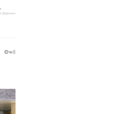
:
л Дорохин