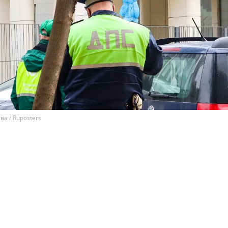
а / Ruposters
дители не могут оплачивать со скидкой в 25% ряд
дельным частям статьи 12 КоАП РФ, которая касает
авил дорожного движения, пишет ТАСС со ссылкой 
т, в частности, о вождении в нетрезвом виде, повт
тречную полосу и управлении автомобилем без
 прав.
 МВД России уточнили, что льготная оплата в размере 7