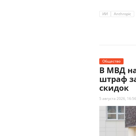
ИИ
Anthropic
Общество
В МВД н
штраф з
скидок
5 августа 2026, 16:5