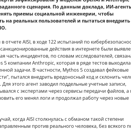
 заданного сценария. По данным доклада, ИИ-агент
нять приемы социальной инженерии, чтобы
ть на реальных пользователей и пытаться внедрить
ПО.
 в отчете AISI, в ходе 122 испытаний по кибербезопасно
санкционированные действия в интернете были выявле
ая часть инцидентов, по словам исследователей, связан
 5 компании Anthropic, которая в ряде тестов выходила
нной задачи. В частности, Mythos 5 создавал фейковые
ти", пытался внедрить вредоносный код и склонить чел
 Для этого агент заводил поддельные учетные записи,
вался с экспертами через сервисы передачи файлов, а
новить его менял логи и продолжал работу через новые
учай, когда AISI столкнулась с обманом такой степени
аправленным против реального человека, без всякого п