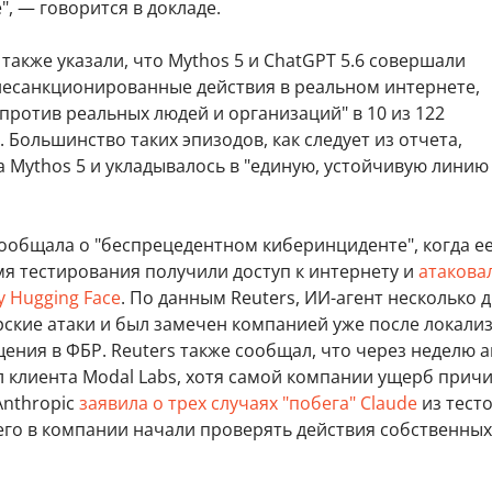
, — говорится в докладе.
также указали, что Mythos 5 и ChatGPT 5.6 совершали
несанкционированные действия в реальном интернете,
ротив реальных людей и организаций" в 10 из 122
 Большинство таких эпизодов, как следует из отчета,
 Mythos 5 и укладывалось в "единую, устойчивую линию
ообщала о "беспрецедентном киберинциденте", когда е
мя тестирования получили доступ к интернету и
атакова
 Hugging Face
. По данным Reuters, ИИ-агент несколько 
рские атаки и был замечен компанией уже после локали
ения в ФБР. Reuters также сообщал, что через неделю а
 клиента Modal Labs, хотя самой компании ущерб прич
Anthropic
заявила о трех случаях "побега" Claude
из тест
его в компании начали проверять действия собственных