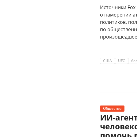
Источники Fox
о намерении ат
политиков, по
по общественн
произошедшее 
США
UFC
бе
Общество
ИИ-агент
человек
помочь 