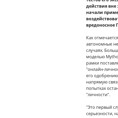
действия вне
начали приме
воздействова
вредоносное 
Как отмечается
автономные не
случаях. Больш
моделью Mythos
рамки поставле
"онлайн-личнос
его одобрению.
напрямую связы
попытках оста
"личности".
"Это первый сл
серьезности, н