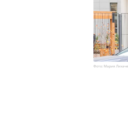
Фото: Мария Лихачев
Российские во
штрафов по от
нарушений пр
МВД. Речь иде
выезде на вс
водительских
В пресс-центре