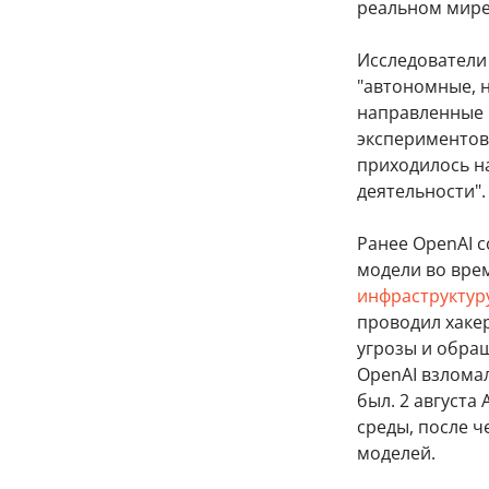
реальном мире"
Исследователи 
"автономные, 
направленные п
экспериментов.
приходилось на
деятельности".
Ранее OpenAI с
модели во вре
инфраструктуру
проводил хаке
угрозы и обращ
OpenAI взломал
был. 2 августа 
среды, после ч
моделей.