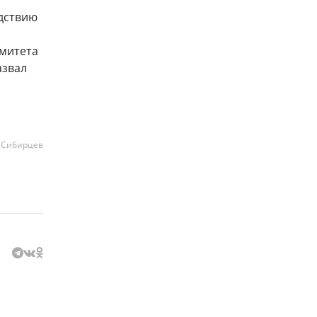
едствию
омитета
азвал
 Сибирцев