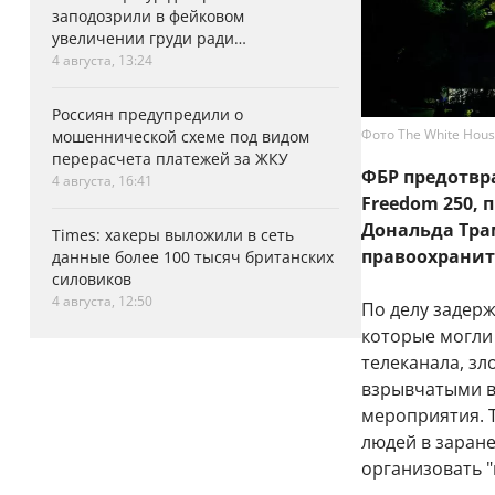
заподозрили в фейковом
увеличении груди ради
аэродинамики
4 августа, 13:24
Россиян предупредили о
Фото The White House
мошеннической схеме под видом
перерасчета платежей за ЖКУ
ФБР предотвр
4 августа, 16:41
Freedom 250,
Дональда Трам
Times: хакеры выложили в сеть
правоохранит
данные более 100 тысяч британских
силовиков
4 августа, 12:50
По делу задерж
которые могли
телеканала, з
взрывчатыми в
мероприятия. 
людей в заране
организовать "