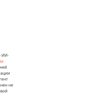
е ИИ-
ли
дней
зации
гент
инен не
овой