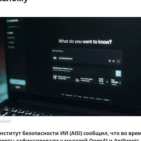
7
splash
ститут безопасности ИИ (AISI) сообщил, что во вре
сперты зафиксировали у моделей OpenAI и Anthropic