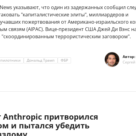
 News указывают, что один из задержанных сообщил сл
аковать "капиталистические элиты", миллиардеров и
лучавших пожертвования от Американо-израильского к
ым связям (AIPAC). Вице-президент США Джей Ди Вэнс н
"скоординированным террористическим заговором".
Автор:
спилотники
Дональд Трамп
ФБР
Сергей
 Anthropic притворился
ом и пытался убедить
взлому