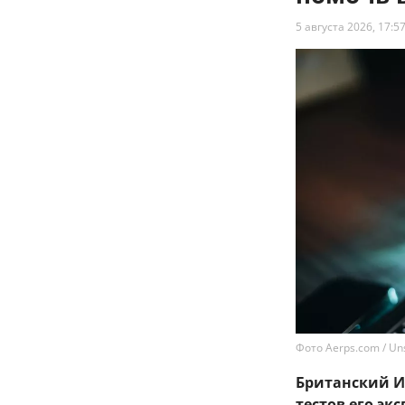
5 августа 2026, 17:5
Фото Aerps.com / Un
Британский Ин
тестов его эк