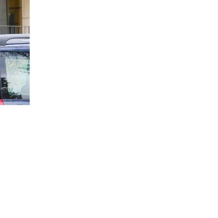
ся
на
орном
5% от