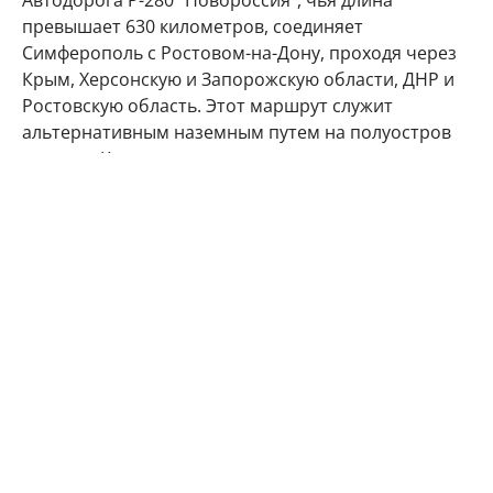
Автодорога Р-280 "Новороссия", чья длина
превышает 630 километров, соединяет
Симферополь с Ростовом-на-Дону, проходя через
Крым, Херсонскую и Запорожскую области, ДНР и
Ростовскую область. Этот маршрут служит
альтернативным наземным путем на полуостров
вместе с Крымским мостом, где легковые авто и
автобусы пропускают после обязательного
досмотра, а также Керченской паромной
переправой, которой пользуются в основном
грузовики.
В условиях боевых действий трасса неоднократно
становилась мишенью для атак. В июне 2026 года,
например, движение на одном из участков
пришлось перекрыть после удара украинских
беспилотников в Новоазовске (ДНР), когда был
разрушен мост. Вскоре после этого Минобороны
заявило об уничтожении над Р-280 ударных