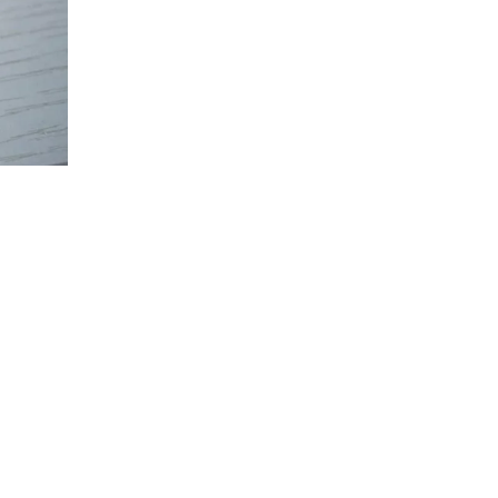
ену,
The
и
ены на
т США
и ради
оллар
нская