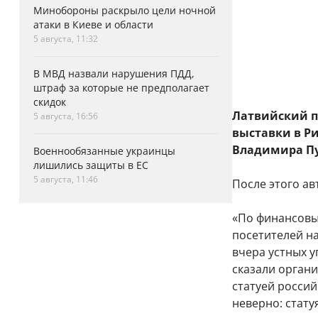
Минобороны раскрыло цели ночной
атаки в Киеве и области
5 августа, 11:32
В МВД назвали нарушения ПДД,
штраф за которые не предполагает
скидок
Латвийский по
5 августа, 16:56
выставки в Ри
Владимира Пу
Военнообязанные украинцы
лишились защиты в ЕС
5 августа, 11:46
После этого ав
«По финансовы
посетителей н
вчера устных у
сказали орган
статуей россий
неверно: стату