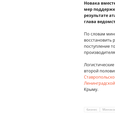
Новака вмест
мер поддержк
результате ат
глава ведомс
По словам мин
восстановить 
поступление т
производителя
Логистические 
второй полови
Ставропольско
Ленинградской
Крыму.
бизнес
Минэко