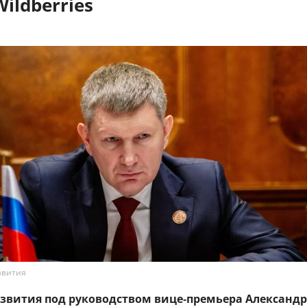
Wildberries
3
звития
вития под руководством вице‑премьера Александ