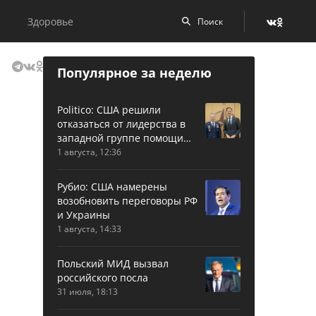
Здоровье
Популярное за неделю
Politico: США решили
отказаться от лидерства в
западной группе помощи
Украине
1 августа, 12:36
Рубио: США намерены
возобновить переговоры РФ
и Украины
1 августа, 14:33
Польский МИД вызвал
российского посла
31 июля, 18:13