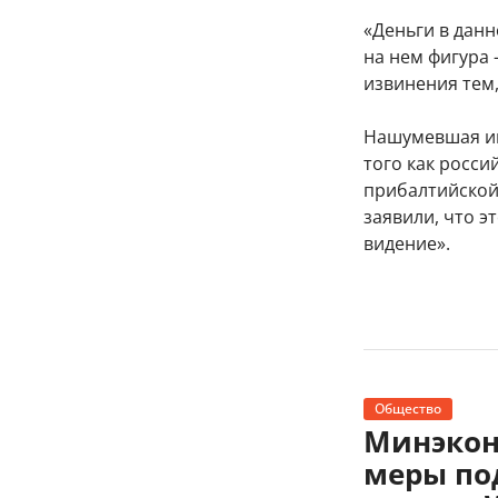
«Деньги в данн
на нем фигура 
извинения тем,
Нашумевшая ин
того как росси
прибалтийской
заявили, что э
видение».
Общество
Минэкон
меры по