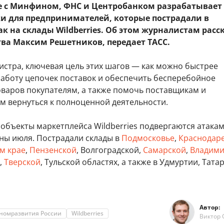
е с Минфином, ФНС и Центробанком разрабатывает 
и для предпринимателей, которые пострадали в
ак на склады Wildberries. Об этом журналистам расс
тва Максим Решетников, передает ТАСС.
истра, ключевая цель этих шагов — как можно быстрее
работу цепочек поставок и обеспечить бесперебойное
оваров покупателям, а также помочь поставщикам и
м вернуться к полноценной деятельности.
объекты маркетплейса Wildberries подвергаются атакам
ны июля. Пострадали склады в
Подмосковье
,
Краснодаре
м крае
,
Пензенской
, Волгоградской,
Самарской
,
Владими
,
Тверской
, Тульской областях, а также в Удмуртии, Тата
Автор:
номразвития России
Wildberries
Виктор 