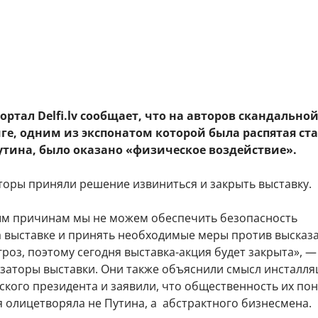
ртал Delfi.lv сообщает, что на авторов скандально
ге, одним из экспонатом которой была распятая ста
тина, было оказано «физическое воздействие».
торы приняли решение извиниться и закрыть выставку.
м причинам мы не можем обеспечить безопасность
а выставке и принять необходимые меры против высказ
гроз, поэтому сегодня выставка-акция будет закрыта», —
изаторы выставки. Они также объяснили смысл инсталля
ского президента и заявили, что общественность их по
я олицетворяла не Путина, а абстрактного бизнесмена.