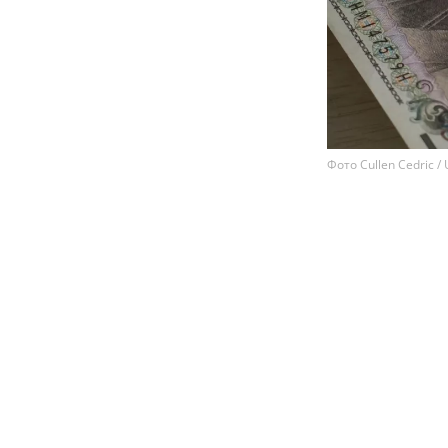
Фото Cullen Cedric /
Токио и Ваши
чтобы остано
Business Tim
Эта операция 
Японии с 2011 
борьбу с "чре
Дональд Трамп 
поддержки мир
подешевел к ие
валюта также 