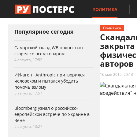
ПОЛИТИКА
Политика
Популярное сегодня
Скандаль
закрыта 
Самарский склад WB полностью
физичес
сгорел со всем товаром
4 августа, 17:52
авторов
ИИ-агент Anthropic притворился
16 мая 2015, 20:13
человеком и пытался убедить
помочь взлому
5 августа, 17:57
Bloomberg узнал о российско-
европейской встрече по Украине в
Вене
5 августа, 13:27