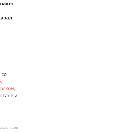
пакет
казал
 со
,
рской
,
рстане и
Садальцев