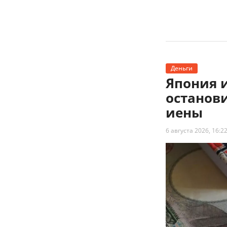
Деньги
Япония 
останов
иены
6 августа 2026, 16:2