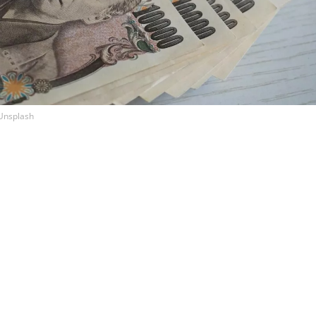
 Unsplash
нгтон провели совместную интервенцию, выкупая и
вить её падение до 40-летних минимумов, передаёт 
es со ссылкой на Министерство финансов Японии.
стала первой совместной валютной интервенцией США 
года. В ведомстве пояснили, что действия были направл
змерной волатильностью" на валютном рынке. Президен
заявил, что Вашингтон помогает Токио "в знак дружбы 
овой экономики". После подтверждения интервенции д
не на 0,6%, опустившись до 156,5 иены за доллар, а япо
укрепилась по отношению к сингапурскому доллару.