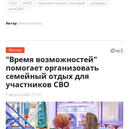
США
НАТО
противостояние с Западом
разведка
иноСМИ
Автор:
Аня Куликова
Москва
"Время возможностей"
помогает организовать
семейный отдых для
участников СВО
7 августа 2026, 17:12