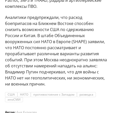
Patriot, SM-3 и THAAD, радары и артиллерийские
комплексы ПВО.
Аналитики предупреждали, что расход
боеприпасов на Ближнем Востоке способен
снизить возможности США по сдерживанию
России и Китая. В штабе Объединенных
вооруженных сил НАТО в Европе (SHAPE) заявили,
что НАТО постоянно рассматривает и
прорабатывает различные варианты развития
событий. При этом Москва неоднократно заявляла
об отсутствии намерений нападать на альянс:
Владимир Путин подчеркивал, что для войны с
НАТО нет ни геополитических, ни экономических,
ни военных причин.
США
НАТО
противостояние с Западом
разведка
иноСМИ
Автор:
Аня Куликова