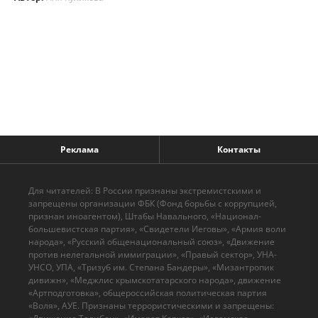
Реклама
Контакты
Для читателей: В России признаны экстремистскими и
запрещены организации ФБК (Фонд борьбы с коррупцией,
признан иноагентом), Штабы Навального, «Национал-
большевистская партия», «Свидетели Иеговы», «Армия воли
народа», «Русский общенациональный союз», «Движение
против нелегальной иммиграции», «Правый сектор», УНА-
УНСО, УПА, «Тризуб им. Степана Бандеры», «Мизантропик
дивижн», «Меджлис крымскотатарского народа», движение
«Артподготовка», общероссийская политическая партия
«Воля», АУЕ. Признаны террористическими и запрещены: