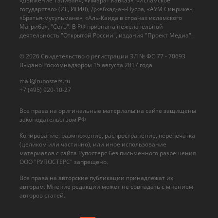
«Движение Талибан», «Имарат Кавказ», «Исламское
государство» (ИГ, ИГИЛ), Джебхад-ан-Нусра, «АУМ Синрике»,
«Братья-мусульмане», «Аль-Каида в странах исламского
Магриба», "Сеть". В РФ признана нежелательной
деятельность "Открытой России", издания "Проект Медиа".
© 2026 Cвидетельство о регистрации ЭЛ № ФС 77 - 70693
Выдано Роскомнадзором 15 августа 2017 года
mail@ruposters.ru
+7 (495) 920-10-27
Все права на оригинальные материалы на сайте защищены
законодательством РФ
Копирование, размножение, распространение, перепечатка
(целиком или частично), или иное использование
материалов с сайта Рупостерс без письменного разрешения
ООО "РУПОСТЕРС" запрещено.
Все права на авторские публикации принадлежат их
авторам. Мнение редакции может не совпадать с мнением
авторов статей.