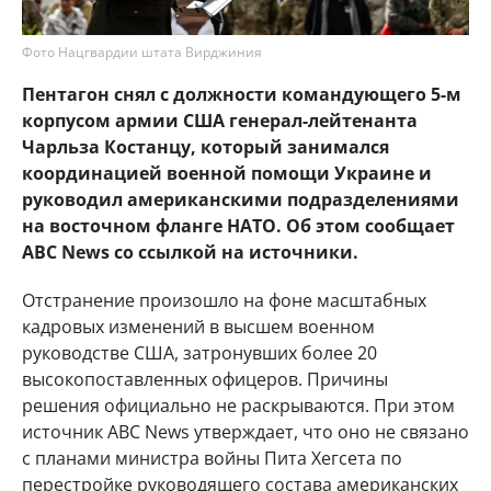
Фото Нацгвардии штата Вирджиния
Пентагон снял с должности командующего 5-м
корпусом армии США генерал-лейтенанта
Чарльза Костанцу, который занимался
координацией военной помощи Украине и
руководил американскими подразделениями
на восточном фланге НАТО. Об этом сообщает
ABC News со ссылкой на источники.
Отстранение произошло на фоне масштабных
кадровых изменений в высшем военном
руководстве США, затронувших более 20
высокопоставленных офицеров. Причины
решения официально не раскрываются. При этом
источник ABC News утверждает, что оно не связано
с планами министра войны Пита Хегсета по
перестройке руководящего состава американских