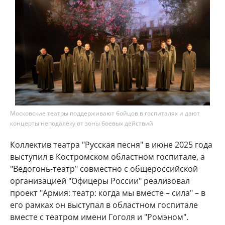
Московские театры поддерживают бойцов в госпиталях и дают
концерты неподалёку от зоны боевых действий
Коллектив театра "Русская песня" в июне 2025 года
выступил в Костромском областном госпитале, а
"Ведогонь-театр" совместно с общероссийской
организацией "Офицеры России" реализовал
проект "Армия: театр: когда мы вместе – сила" – в
его рамках он выступал в областном госпитале
вместе с театром имени Гоголя и "Ромэном".