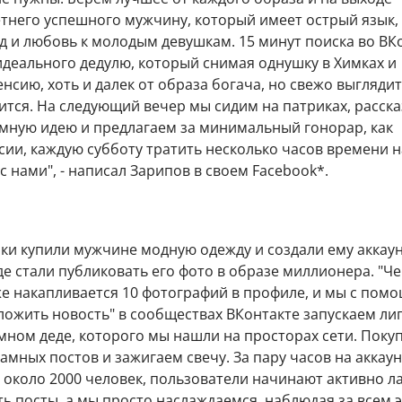
етнего успешного мужчину, который имеет острый язык,
д и любовь к молодым девушкам. 15 минут поиска во ВК
идеального дедулю, который снимая однушку в Химках и
нсию, хоть и далек от образа богача, но свежо выглядит
ится. На следующий вечер мы сидим на патриках, расск
умную идею и предлагаем за минимальный гонорар, как
сии, каждую субботу тратить несколько часов времени н
с нами", - написал Зарипов в своем Facebook*.
ки купили мужчине модную одежду и создали ему аккаун
де стали публиковать его фото в образе миллионера. "Че
же накапливается 10 фотографий в профиле, и мы с пом
ложить новость" в сообществах ВКонтакте запускаем л
мном деде, которого мы нашли на просторах сети. Поку
амных постов и зажигаем свечу. За пару часов на аккаун
около 2000 человек, пользователи начинают активно ла
 посты, а мы просто наслаждаемся, наблюдая за всем 