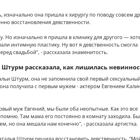
, изначально она пришла к хирургу по поводу совсем д
енно восстановления девственности.
пу. Но изначально я пришла в клинику для другого — хот
али интимную пластику. Ну вот я девственность смогла
еред свадьбой", - рассказала знаменитость.
 Штурм рассказала, как лишилась невинно
альи Штурм, она не запомнила свой первый сексуальны
 она получила с первым мужем - актером Евгением Кали
рвый муж Евгений, мы были оба неопытные. Как это все
помню. Там мама его постоянно в комнату заходила. Бы
ем, но она мешала нам конечно", - рассказала артистка.
Наталья Штурм решила восстановить девственность. "Мо