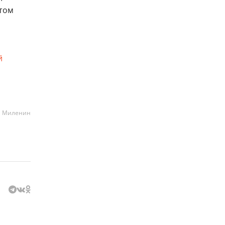
этом
й
а Миленин