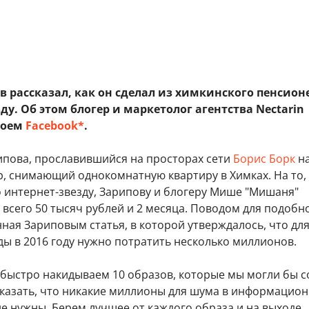
 рассказал, как он сделал из химкинского пенсион
ду. Об этом блогер и маркетолог агентства Nectarin
воем
Facebook*
.
ипова, прославившийся на просторах сети
Борис Борк
на
р, снимающий однокомнатную квартиру в Химках. На то,
о интернет-звезду, Зарипову и блогеру Мише "Мишаня"
всего 50 тысяч рублей и 2 месяца. Поводом для подобн
ная Зариповым статья, в которой утверждалось, что дл
ды в 2016 году нужно потратить несколько миллионов.
 быстро накидываем 10 образов, которые мы могли бы с
оказать, что никакие миллионы для шума в информацио
е нужны. Берем лучшее от каждого образа и на выходе