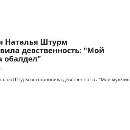
яя Наталья Штурм
вила девственность: "Мой
 обалдел"
20