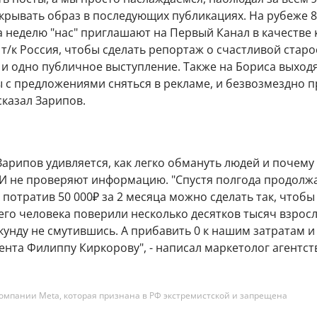
крывать образ в последующих публикациях. На рубеже 
 неделю "нас" приглашают на Первый Канал в качестве 
а т/к Россия, чтобы сделать репортаж о счастливой старо
 и одно публичное выступление. Также на Бориса выход
 с предложениями сняться в рекламе, и безвозмездно 
сказал Зарипов.
Зарипов удивляется, как легко обмануть людей и почему
И не проверяют информацию. "Спустя полгода продолж
к потратив 50 000₽ за 2 месяца можно сделать так, чтобы
го человека поверили несколько десятков тысяч взрос
кунду не смутившись. А прибавить 0 к нашим затратам 
ента Филиппу Киркорову", - написал маркетолог агентст
омпании Meta, которая признана в РФ экстремистской и запрещена