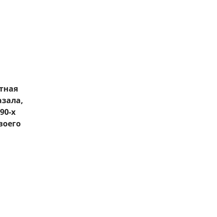
тная
азала,
90-х
воего