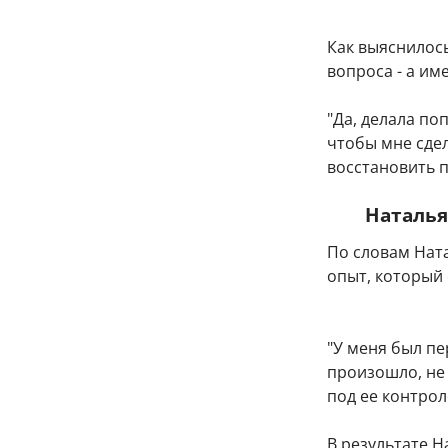
Как выяснилось
вопроса - а им
"Да, делала по
чтобы мне сдел
восстановить п
Наталья
По словам Нат
опыт, который
"У меня был пе
произошло, не 
под ее контрол
В результате 