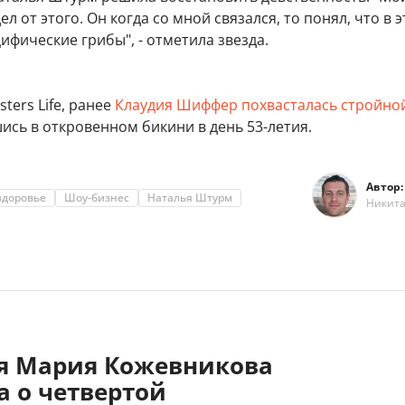
л от этого. Он когда со мной связался, то понял, что в 
цифические грибы", - отметила звезда.
ters Life, ранее
Клаудия Шиффер похвасталась стройно
шись в откровенном бикини в день 53-летия.
Автор:
здоровье
Шоу-бизнес
Наталья Штурм
Никит
яя Мария Кожевникова
а о четвертой