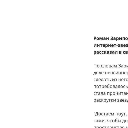
Роман Зарипов
интернет-звез
рассказал в с
По словам Зар
деле пенсионе
сделать из нег
потребовалось 
стала прочитан
раскрутки звез
"Достаем ноут,
сами, чтобы д
пространстве н