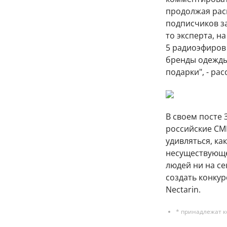
продолжая рас
подписчиков за
то эксперта, н
5 радиоэфиров
бренды одежды
подарки", - рас
В своем посте 
российские СМ
удивляться, ка
несуществующе
людей ни на се
создать конкур
Nectarin.
* принадлежат к