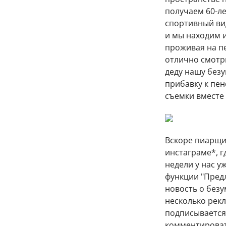
получаем 60-л
спортивный ви
и мы находим 
проживая на пе
отлично смотр
деду нашу без
прибавку к пен
съемки вместе 
Вскоре пиарщи
инстаграме*, г
недели у нас у
функции "Пред
новость о безу
несколько рекл
подписывается 
комментировать