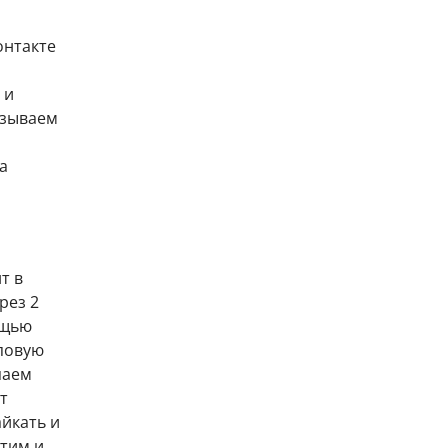
онтакте
 и
азываем
а
т в
рез 2
ощью
иповую
паем
т
йкать и
этим и