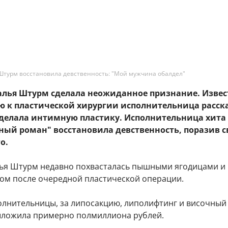
Штурм восстановила девственность: "Мой мужчина обалдел"
талья Штурм сделала неожиданное признание. Извес
ю к пластической хирургии исполнительница расск
сделала интимную пластику. Исполнительница хита 
ный роман" восстановила девственность, поразив с
о.
ья Штурм недавно похвасталась пышными ягодицами и
ом после очередной пластической операции.
олнительницы, за липосакцию, липолифтинг и височный
ыложила примерно полмиллиона рублей.