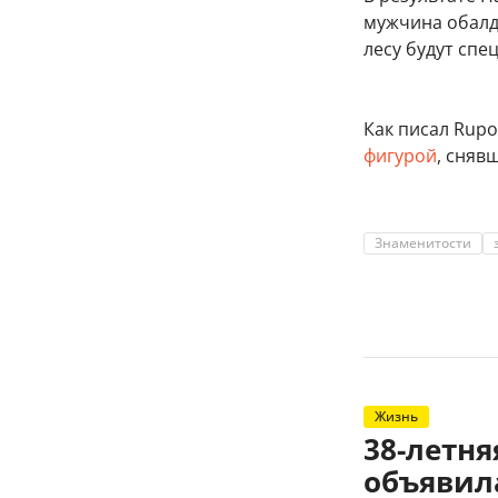
мужчина обалде
лесу будут спе
Как писал Rupos
фигурой
, сняв
Знаменитости
Жизнь
38-летн
объявил