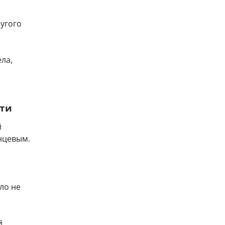
ругого
ела,
сти
й
нцевым.
ло не
й