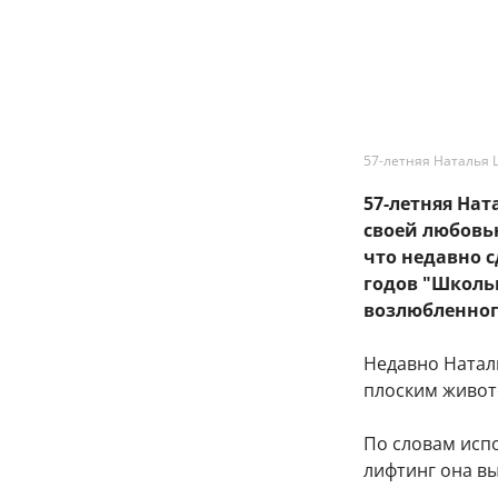
57-летняя Наталья 
57-летняя На
своей любовь
что недавно 
годов "Школь
возлюбленног
Недавно Натал
плоским живот
По словам исп
лифтинг она в