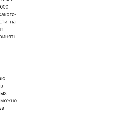
8000
какого-
сти, на
ят
принять
аю
 в
лых
и можно
ва