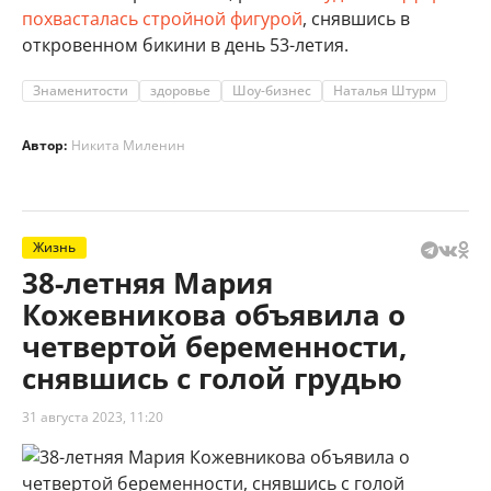
похвасталась стройной фигурой
, снявшись в
откровенном бикини в день 53-летия.
Знаменитости
здоровье
Шоу-бизнес
Наталья Штурм
Автор:
Никита Миленин
Жизнь
38-летняя Мария
Кожевникова объявила о
четвертой беременности,
снявшись с голой грудью
31 августа 2023, 11:20