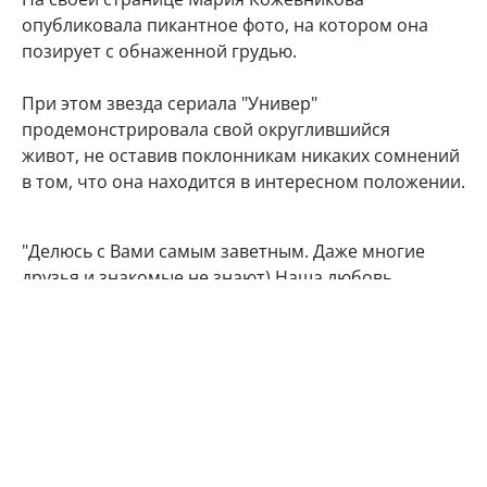
опубликовала пикантное фото, на котором она
позирует с обнаженной грудью.
При этом звезда сериала "Универ"
продемонстрировала свой округлившийся
живот, не оставив поклонникам никаких сомнений
в том, что она находится в интересном положении.
"Делюсь с Вами самым заветным. Даже многие
друзья и знакомые не знают) Наша любовь
множится", - подписала фото артистка.
Подписчики Марии Кожевниковой тут же стали
поздравлять в комментариях своего кумира с
радостным событием.
Мой поздравления, дорогая!!! Кайф!!!