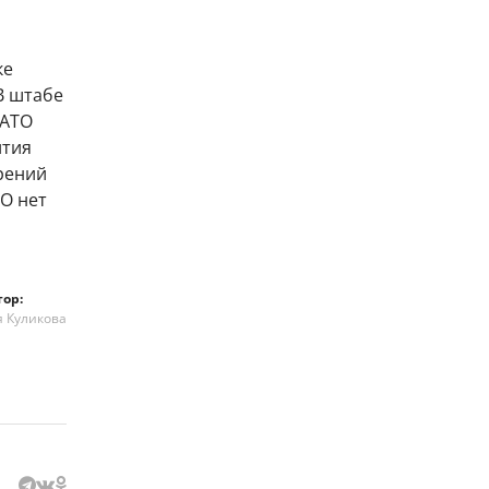
ке
В штабе
НАТО
ития
рений
ТО нет
тор:
я Куликова