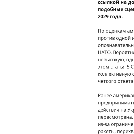
ссылкой на д
подобные сце
2029 года.
По оценкам ам
против одной и
опознавательн
НАТО. Вероятн
невысокую, одн
этом статья 5
коллективную о
четкого ответа
Ранее американ
предпринимать
действия на Ук
пересмотрена.
из-за огранич
ракеты, перехв