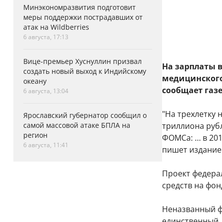
Минэкономразвития подготовит
меры поддержки пострадавших от
атак на Wildberries
6 августа, 17:13
Вице-премьер Хуснуллин призвал
На зарплаты в
создать новый выход к Индийскому
медицинского
океану
сообщает газе
6 августа, 13:04
"На трехлетку 
Ярославский губернатор сообщил о
самой массовой атаке БПЛА на
триллиона рубл
регион
ФОМСа: … в 2018
6 августа, 11:41
пишет издание
Проект федера
средств на фо
Неназванный ф
единственный,