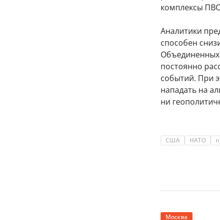
комплексы ПВО
Аналитики пре
способен сниз
Объединенных 
постоянно рас
событий. При 
нападать на ал
ни геополитиче
США
НАТО
п
Москва