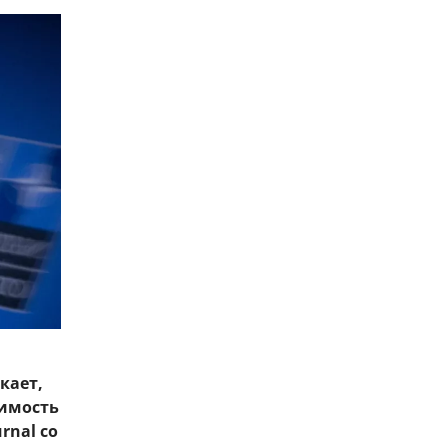
кает,
шимость
rnal со