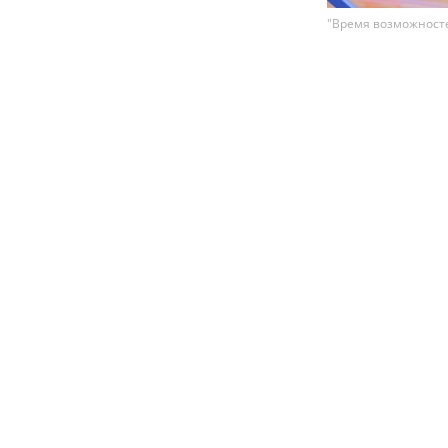
"Время возможносте
Сеть семейны
проекта "Вре
посетили пор
операции. В 
занятия, игр
Среди прочих 
пятерых детей.
жизни. Нина Б
далеко не все 
очередь жена 
психологическ
эмоций.