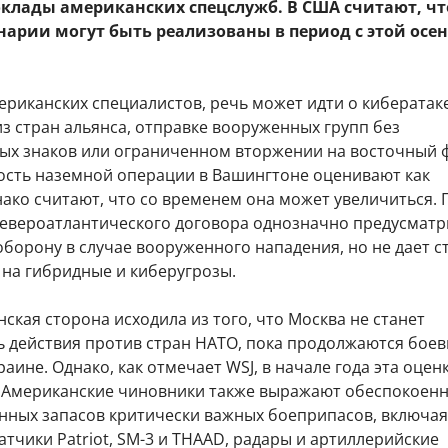
оклады американских спецслужб. В США считают, чт
нарии могут быть реализованы в период с этой осен
ериканских специалистов, речь может идти о кибератак
з стран альянса, отправке вооруженных групп без
ых знаков или ограниченном вторжении на восточный 
ость наземной операции в Вашингтоне оценивают как
ако считают, что со временем она может увеличиться. 
 Североатлантического договора однозначно предусматр
борону в случае вооруженного нападения, но не дает с
 на гибридные и киберугрозы.
ская сторона исходила из того, что Москва не станет
 действия против стран НАТО, пока продолжаются бое
раине. Однако, как отмечает WSJ, в начале года эта оцен
 Американские чиновники также выражают обеспокоенн
енных запасов критически важных боеприпасов, включая
атчики Patriot, SM-3 и THAAD, радары и артиллерийские