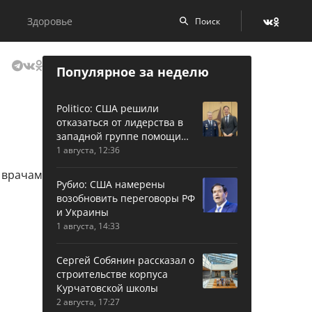
Здоровье
Популярное за неделю
Politico: США решили
отказаться от лидерства в
западной группе помощи
Украине
1 августа, 12:36
Рубио: США намерены
возобновить переговоры РФ
и Украины
1 августа, 14:33
Сергей Собянин рассказал о
строительстве корпуса
Курчатовской школы
2 августа, 17:27