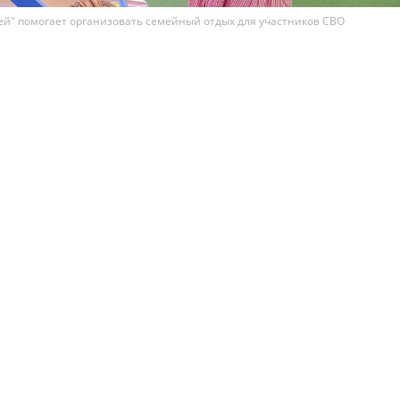
й" помогает организовать семейный отдых для участников СВО
х парков развлечений "Замания" в рамках сезонног
мя возможностей" организовала праздник, который
ядка 100 членов семей участников специальной вое
это мероприятие входили спортивные и творческие
ы и праздничная дискотека.
праздник посетили Нина и Денис Богаченко, воспитыва
 Денис ранее участвовал в СВО, а теперь вернулся к мир
огаченко назвала такие инициативы особенно важными 
семьи могут бесплатно посещать парки развлечений. В 
участника СВО Мария Ортыс говорила о важности
ой разгрузки, переключения и получения положительны