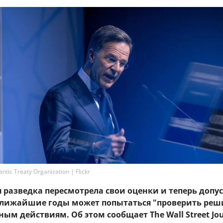
tic Treaty Organization | Flickr
разведка пересмотрела свои оценки и теперь допус
 ближайшие годы может попытаться "проверить ре
ным действиям. Об этом сообщает The Wall Street Jou