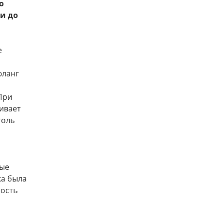
о
и до
е
фланг
При
ивает
толь
вые
ка была
ость