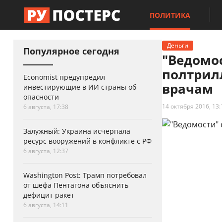
ПОЛИТИКА
Деньги
Популярное сегодня
"Ведомо
полтрил
Economist предупредил
врачам
инвестирующие в ИИ страны об
опасности
14 октября 2016, 13:
6 августа, 17:38
Залужный: Украина исчерпала
ресурс вооружений в конфликте с РФ
6 августа, 12:37
Washington Post: Трамп потребовал
от шефа Пентагона объяснить
дефицит ракет
6 августа, 14:11