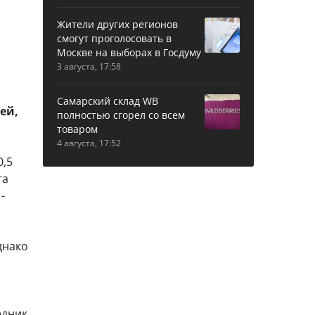
Жители других регионов
смогут проголосовать в
Москве на выборах в Госдуму
3 августа, 17:58
Самарский склад WB
ей,
полностью сгорел со всем
товаром
4 августа, 17:52
0,5
та
-
днако
едник