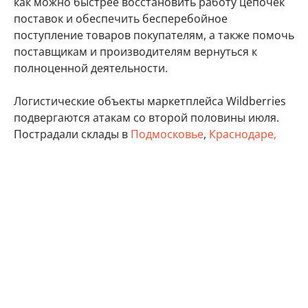
как можно быстрее восстановить работу цепочек
поставок и обеспечить бесперебойное
поступление товаров покупателям, а также помочь
поставщикам и производителям вернуться к
полноценной деятельности.
Логистические объекты маркетплейса Wildberries
подвергаются атакам со второй половины июля.
Пострадали склады в
Подмосковье
,
Краснодаре,
Ставропольском крае
,
Пензенской
, Волгоградской,
Самарской
,
Владимирской
,
Ленинградской
,
Тверской
, Тульской областях, а также в Удмуртии,
Татарстане и Крыму.
бизнес
Минэкономразвития России
Wildberries
Автор:
Виктор Садальцев