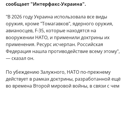
сообщает "Интерфакс-Украина".
"В 2026 году Украина использовала все виды
оружия, кроме "Томагавков", ядерного оружия,
авианосцев, F-35, которые находятся на
вооружении НАТО, и применили доктрины их
применения. Ресурс исчерпан. Российская
Федерация нашла противодействие всему этому",
— сказал он.
По убеждению Залужного, НАТО по-прежнему
действует в рамках доктрины, разработанной ещё
во времена Второй мировой войны, в связи с чем
альянсу необходимо перейти на качественно
новые стандарты и военные доктрины. Кроме того,
он не исключил возможности формирования
нового силового объединения с географической
привязкой к европейскому региону.