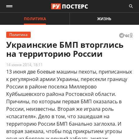
ПОЛИТИКА
ЖИЗНЬ
Политика
Украинские БМП вторглись
на территорию России
14 июня 2014, 18:11
13 июня две боевые машины пехоты, приписанных
к регулярной армии Украины, пересекли границу
России в районе поселка Миллерово
Куйбышевского района Ростовской области.
Причины, по которым первая БМП оказалась в
России, неизвестны. Вторая же играла роль
«спасателя». Дело в том, что зашедшая на
территорию России БМП банально заглохла. И
вторая заехала, чтобы под прикрытием угрозы
огня из бортовых орудий забрать экипаж