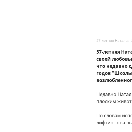
57-летняя Наталья 
57-летняя На
своей любовь
что недавно 
годов "Школь
возлюбленног
Недавно Натал
плоским живот
По словам исп
лифтинг она в