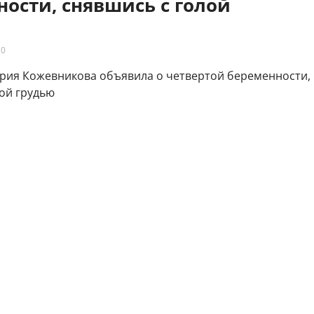
ости, снявшись с голой
20
жевникова объявила о четвертой беременности, снявшись с голой грудью