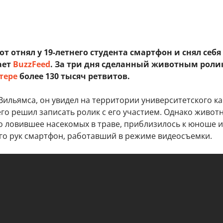
от отнял у 19-летнего студента смартфон и снял себя
ает
BuzzFeed
. За три дня сделанный животным роли
тере
более 130 тысяч ретвитов.
Вильямса, он увидел на территории университетского к
его решил записать ролик с его участием. Однако животн
о ловившее насекомых в траве, приблизилось к юноше и
его рук смартфон, работавший в режиме видеосъемки.