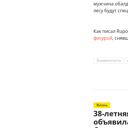
мужчина обалде
лесу будут спе
Как писал Rupos
фигурой
, сняв
Знаменитости
Жизнь
38-летн
объявил