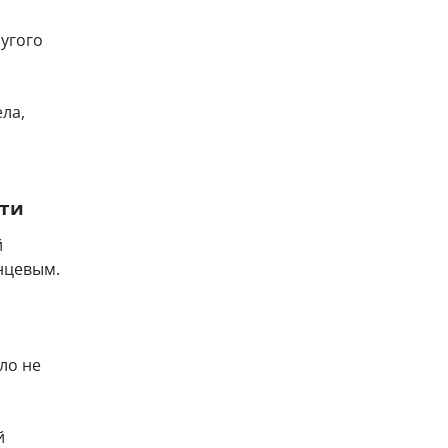
ругого
ела,
сти
й
нцевым.
ло не
й