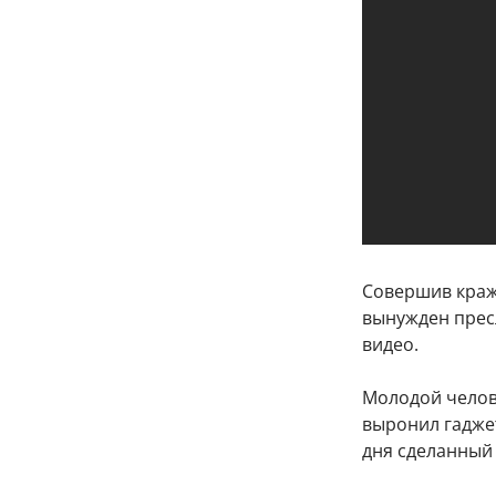
Совершив кражу
вынужден прес
видео.
Молодой челове
выронил гаджет
дня сделанный 