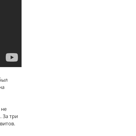
был
на
 не
. За три
витов.