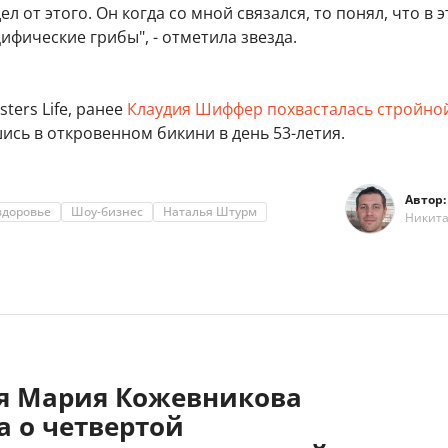
л от этого. Он когда со мной связался, то понял, что в 
цифические грибы", - отметила звезда.
ters Life, ранее
Клаудия Шиффер похвасталась стройно
шись в откровенном бикини в день 53-летия.
Автор:
здоровье
Шоу-бизнес
Наталья Штурм
Никит
яя Мария Кожевникова
а о четвертой