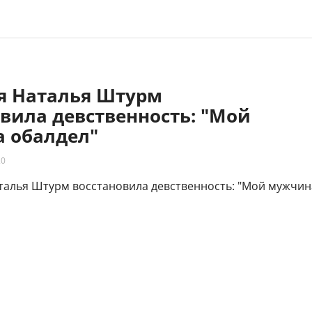
яя Наталья Штурм
вила девственность: "Мой
 обалдел"
20