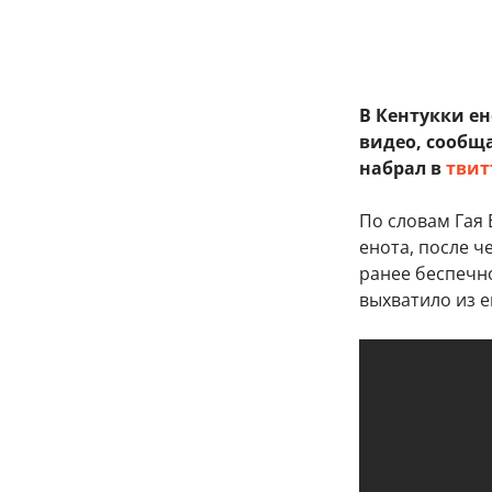
В Кентукки ен
видео, сообщ
набрал в
твит
По словам Гая 
енота, после ч
ранее беспечн
выхватило из 