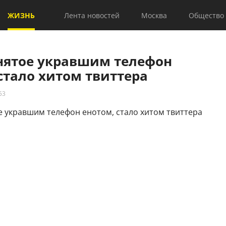
ЖИЗНЬ
Лента новостей
Москва
Общество
снятое укравшим телефон
стало хитом твиттера
53