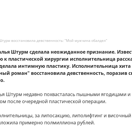
Штурм восстановила девственность: "Мой мужчина обалдел"
талья Штурм сделала неожиданное признание. Извес
ю к пластической хирургии исполнительница расск
сделала интимную пластику. Исполнительница хита 
ный роман" восстановила девственность, поразив с
о.
ья Штурм недавно похвасталась пышными ягодицами и
ом после очередной пластической операции.
олнительницы, за липосакцию, липолифтинг и височный
ыложила примерно полмиллиона рублей.