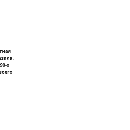
тная
азала,
90-х
воего