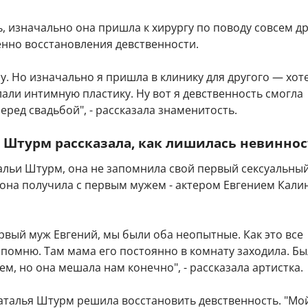
, изначально она пришла к хирургу по поводу совсем д
енно восстановления девственности.
пу. Но изначально я пришла в клинику для другого — хот
али интимную пластику. Ну вот я девственность смогла
еред свадьбой", - рассказала знаменитость.
 Штурм рассказала, как лишилась невинно
альи Штурм, она не запомнила свой первый сексуальны
 она получила с первым мужем - актером Евгением Кали
рвый муж Евгений, мы были оба неопытные. Как это все
помню. Там мама его постоянно в комнату заходила. Бы
ем, но она мешала нам конечно", - рассказала артистка.
Наталья Штурм решила восстановить девственность. "Мо