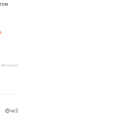
этом
й
а Миленин