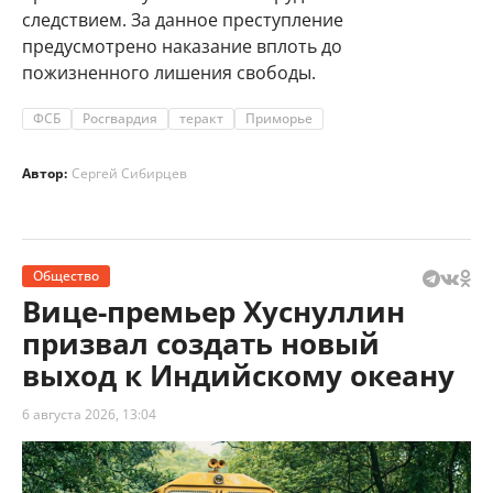
следствием. За данное преступление
предусмотрено наказание вплоть до
пожизненного лишения свободы.
ФСБ
Росгвардия
теракт
Приморье
Автор:
Сергей Сибирцев
Общество
Вице-премьер Хуснуллин
призвал создать новый
выход к Индийскому океану
6 августа 2026, 13:04