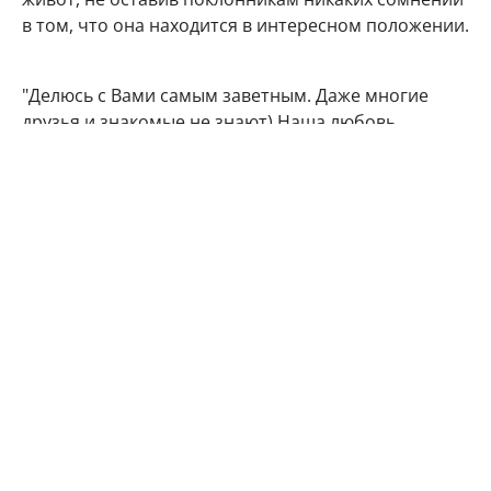
в том, что она находится в интересном положении.
"Делюсь с Вами самым заветным. Даже многие
друзья и знакомые не знают) Наша любовь
множится", - подписала фото артистка.
Подписчики Марии Кожевниковой тут же стали
поздравлять в комментариях своего кумира с
радостным событием.
Мой поздравления, дорогая!!! Кайф!!!
Говорят у Марий все дети чаще однополые,
вот у меня 4 сына. Даже любопытно стало.
Машуняяя какое счастье, какая же ты
красивая, умница!!!! Урааааа!!!