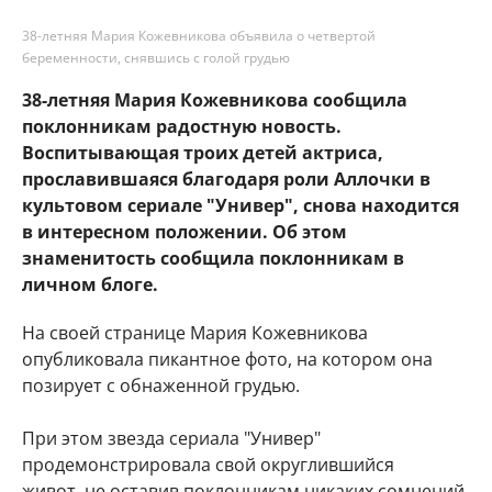
38-летняя Мария Кожевникова объявила о четвертой
беременности, снявшись с голой грудью
38-летняя Мария Кожевникова сообщила
поклонникам радостную новость.
Воспитывающая троих детей актриса,
прославившаяся благодаря роли Аллочки в
культовом сериале "Универ", снова находится
в интересном положении. Об этом
знаменитость сообщила поклонникам в
личном блоге.
На своей странице Мария Кожевникова
опубликовала пикантное фото, на котором она
позирует с обнаженной грудью.
При этом звезда сериала "Универ"
продемонстрировала свой округлившийся
живот, не оставив поклонникам никаких сомнений