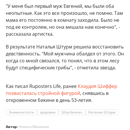
"У меня был первый муж Евгений, мы были оба
неопытные. Как это все произошло, не помню. Там
мама его постоянно в комнату заходила. Было не
под ее контролем, но она мешала нам конечно", -
рассказала артистка.
В результате Наталья Штурм решила восстановить
девственность. "Мой мужчина обалдел от этого. Он
когда со мной связался, то понял, что в этом лесу
будут специфические грибы", - отметила звезда.
Как писал Ruposters Life, ранее
Клаудия Шиффер
похвасталась стройной фигурой
, снявшись в
откровенном бикини в день 53-летия.
Знаменитости
здоровье
Шоу-бизнес
Наталья Штурм
Автор:
Никита Миленин