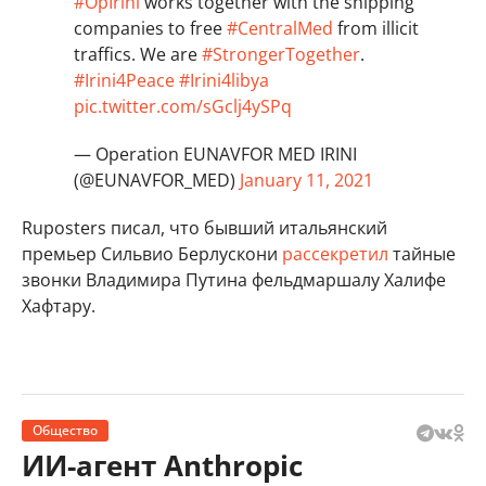
#OpIrini
works together with the shipping
companies to free
#CentralMed
from illicit
traffics. We are
#StrongerTogether
.
#Irini4Peace
#Irini4libya
pic.twitter.com/sGclj4ySPq
— Operation EUNAVFOR MED IRINI
(@EUNAVFOR_MED)
January 11, 2021
Ruposters писал, что бывший итальянский
премьер Сильвио Берлускони
рассекретил
тайные
звонки Владимира Путина фельдмаршалу Халифе
Хафтару.
Общество
ИИ-агент Anthropic