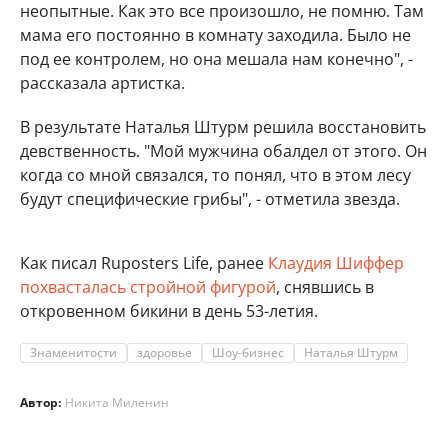
неопытные. Как это все произошло, не помню. Там
мама его постоянно в комнату заходила. Было не
под ее контролем, но она мешала нам конечно", -
рассказала артистка.
В результате Наталья Штурм решила восстановить
девственность. "Мой мужчина обалдел от этого. Он
когда со мной связался, то понял, что в этом лесу
будут специфические грибы", - отметила звезда.
Как писал Ruposters Life, ранее
Клаудия Шиффер
похвасталась стройной фигурой
, снявшись в
откровенном бикини в день 53-летия.
Знаменитости
здоровье
Шоу-бизнес
Наталья Штурм
Автор:
Никита Миленин