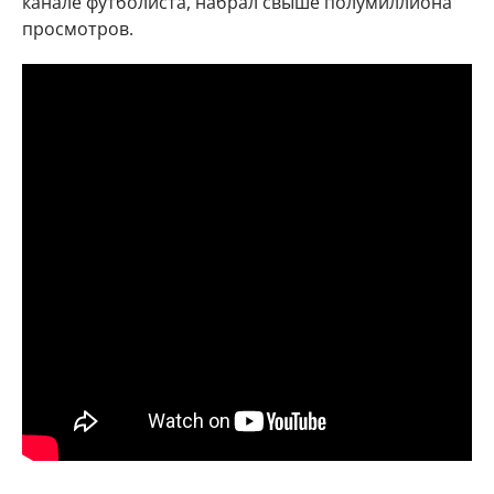
канале футболиста, набрал свыше полумиллиона
просмотров.