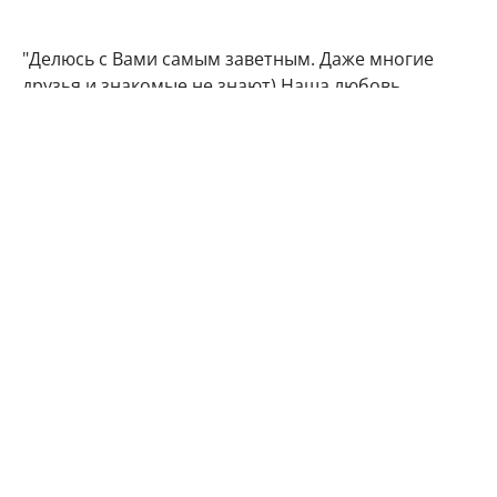
"Делюсь с Вами самым заветным. Даже многие
друзья и знакомые не знают) Наша любовь
множится", - подписала фото артистка.
Подписчики Марии Кожевниковой тут же стали
поздравлять в комментариях своего кумира с
радостным событием.
Мой поздравления, дорогая!!! Кайф!!!
Говорят у Марий все дети чаще однополые,
вот у меня 4 сына. Даже любопытно стало.
Машуняяя какое счастье, какая же ты
красивая, умница!!!! Урааааа!!!
Актриса пока не стал озвучивать пол будущего