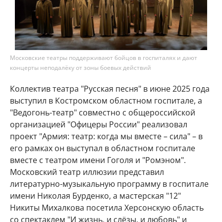
Московские театры поддерживают бойцов в госпиталях и дают
концерты неподалёку от зоны боевых действий
Коллектив театра "Русская песня" в июне 2025 года
выступил в Костромском областном госпитале, а
"Ведогонь-театр" совместно с общероссийской
организацией "Офицеры России" реализовал
проект "Армия: театр: когда мы вместе – сила" – в
его рамках он выступал в областном госпитале
вместе с театром имени Гоголя и "Ромэном".
Московский театр иллюзии представил
литературно-музыкальную программу в госпитале
имени Николая Бурденко, а мастерская "12"
Никиты Михалкова посетила Херсонскую область
со спектаклем "И жизнь, и слёзы, и любовь" и