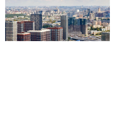
Собянин: Москва сохраняет высокие темпы строительства
недвижимости
Столица сохраняет высокие темпы
строительства недвижимости – по итогам 7
месяцев 2026 года в Москве возвели 8,1 млн м²
площадей. Как рассказал мэр Сергей Собянин,
из них 75% (3,3 млн м²) – это жильё, а 25% (1,1
млн м²) – офисы.
Ожидается, что до конца 2026 года в Москве сдадут
в эксплуатацию ещё 8 млн м² недвижимости.