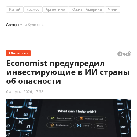
Китай
космос
Аргентина
Южная Америка
Чили
Автор:
Аня Куликова
Общество
Economist предупредил
инвестирующие в ИИ страны
об опасности
6 августа 2026, 17:38