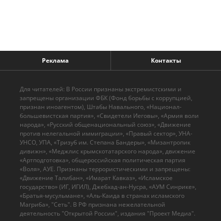
Реклама
Контакты
Для читателей: В России признаны экстремистскими и
запрещены организации ФБК (Фонд борьбы с коррупцией,
признан иноагентом), Штабы Навального, «Национал-
большевистская партия», «Свидетели Иеговы», «Армия воли
народа», «Русский общенациональный союз», «Движение
против нелегальной иммиграции», «Правый сектор», УНА-
УНСО, УПА, «Тризуб им. Степана Бандеры», «Мизантропик
дивижн», «Меджлис крымскотатарского народа», движение
«Артподготовка», общероссийская политическая партия
«Воля», АУЕ. Признаны террористическими и запрещены:
«Движение Талибан», «Имарат Кавказ», «Исламское
государство» (ИГ, ИГИЛ), Джебхад-ан-Нусра, «АУМ Синрике»,
«Братья-мусульмане», «Аль-Каида в странах исламского
Магриба», "Сеть". В РФ признана нежелательной
деятельность "Открытой России", издания "Проект Медиа".