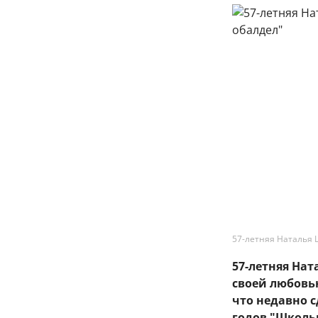
57-летняя Наталья 
57-летняя На
своей любовь
что недавно 
годов "Школь