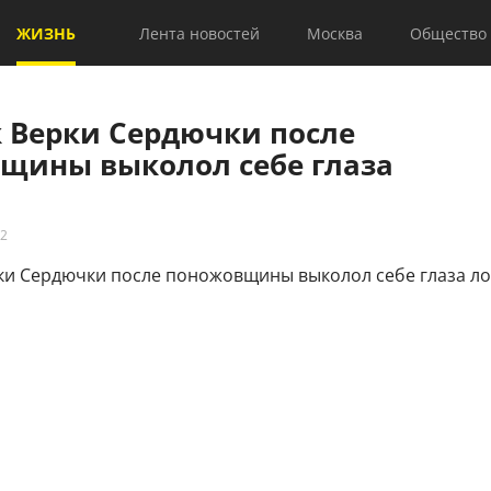
ЖИЗНЬ
Лента новостей
Москва
Общество
 Верки Сердючки после
щины выколол себе глаза
22