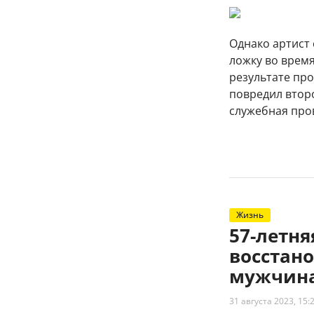
Однако артист 
ложку во время
результате про
повредил второ
служебная про
Жизнь
57-летн
восстано
мужчина
31 августа 2023, 15: