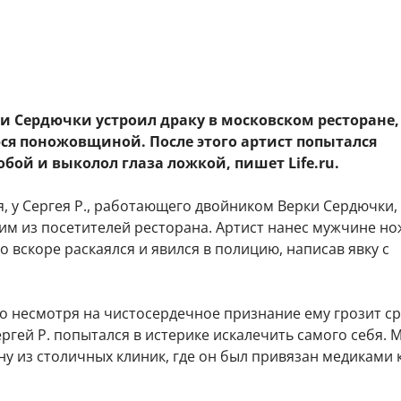
и Сердючки устроил драку в московском ресторане,
я поножовщиной. После этого артист попытался
обой и выколол глаза ложкой, пишет Life.ru.
, у Сергея Р., работающего двойником Верки Сердючки,
ним из посетителей ресторана. Артист нанес мужчине н
о вскоре раскаялся и явился в полицию, написав явку с
то несмотря на чистосердечное признание ему грозит ср
ергей Р. попытался в истерике искалечить самого себя.
ну из столичных клиник, где он был привязан медиками 