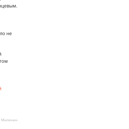
нцевым.
ло не
й
этом
й
а Миленин