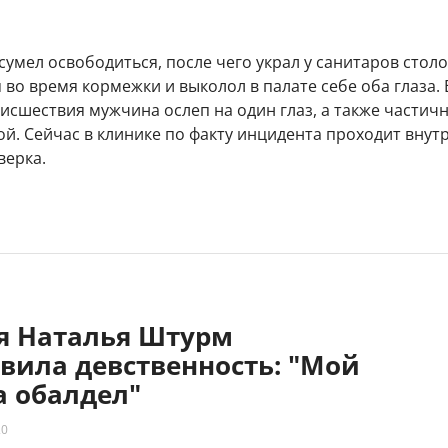
сумел освободиться, после чего украл у санитаров стол
 во время кормежки и выколол в палате себе оба глаза. 
исшествия мужчина ослеп на один глаз, а также частич
й. Сейчас в клинике по факту инцидента проходит внут
верка.
яя Наталья Штурм
вила девственность: "Мой
 обалдел"
20