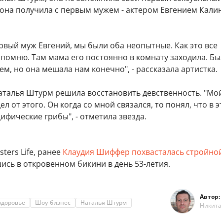
 она получила с первым мужем - актером Евгением Кали
рвый муж Евгений, мы были оба неопытные. Как это все
помню. Там мама его постоянно в комнату заходила. Бы
ем, но она мешала нам конечно", - рассказала артистка.
Наталья Штурм решила восстановить девственность. "Мо
л от этого. Он когда со мной связался, то понял, что в 
цифические грибы", - отметила звезда.
ters Life, ранее
Клаудия Шиффер похвасталась стройно
шись в откровенном бикини в день 53-летия.
Автор:
здоровье
Шоу-бизнес
Наталья Штурм
Никит