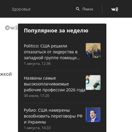
Здоровье
Популярное за неделю
Politico: США решили
отказаться от лидерства в
западной группе помощи
Украине
1 августа, 12:36
Названы самые
высокооплачиваемые
рабочие профессии 2026 года
30 июля, 17:20
Рубио: США намерены
возобновить переговоры РФ
и Украины
1 августа, 14:33