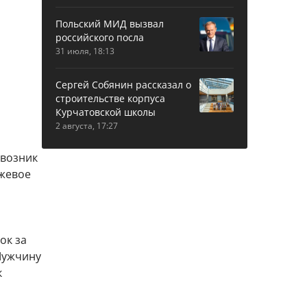
Польский МИД вызвал
российского посла
31 июля, 18:13
Сергей Собянин рассказал о
строительстве корпуса
Курчатовской школы
2 августа, 17:27
 возник
ожевое
ок за
 Мужчину
к