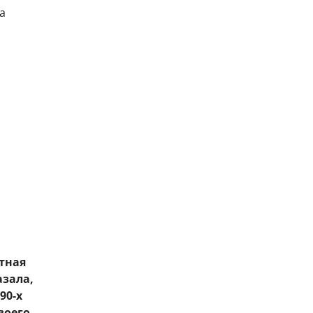
тная
азала,
90-х
воего