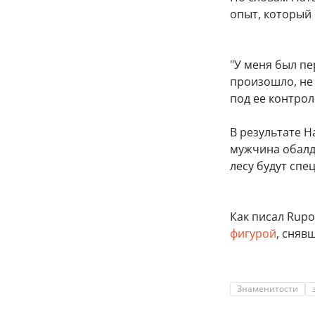
опыт, который
"У меня был пе
произошло, не 
под ее контрол
В результате 
мужчина обалде
лесу будут спе
Как писал Rupos
фигурой
, сняв
Знаменитости