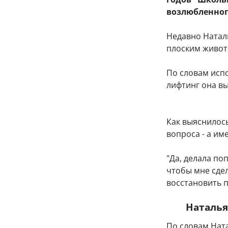
возлюбленног
Недавно Натал
плоским живот
По словам исп
лифтинг она в
Как выяснилось
вопроса - а им
"Да, делала по
чтобы мне сдел
восстановить п
Наталья
По словам Нат