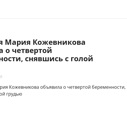
яя Мария Кожевникова
а о четвертой
ости, снявшись с голой
20