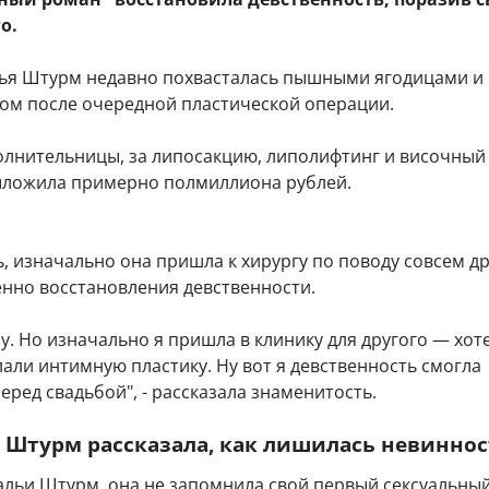
о.
ья Штурм недавно похвасталась пышными ягодицами и
ом после очередной пластической операции.
олнительницы, за липосакцию, липолифтинг и височный
ыложила примерно полмиллиона рублей.
, изначально она пришла к хирургу по поводу совсем д
енно восстановления девственности.
пу. Но изначально я пришла в клинику для другого — хот
али интимную пластику. Ну вот я девственность смогла
еред свадьбой", - рассказала знаменитость.
 Штурм рассказала, как лишилась невинно
альи Штурм, она не запомнила свой первый сексуальны