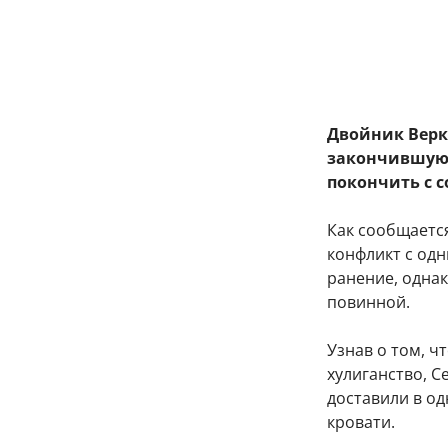
Двойник Верк
закончившуюс
покончить с с
Как сообщается
конфликт с од
ранение, однак
повинной.
Узнав о том, ч
хулиганство, С
доставили в од
кровати.