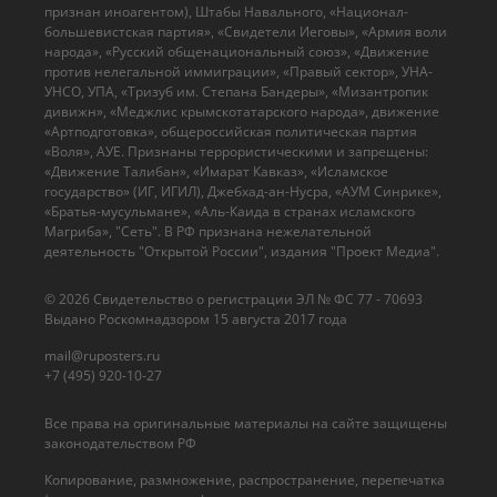
признан иноагентом), Штабы Навального, «Национал-
большевистская партия», «Свидетели Иеговы», «Армия воли
народа», «Русский общенациональный союз», «Движение
против нелегальной иммиграции», «Правый сектор», УНА-
УНСО, УПА, «Тризуб им. Степана Бандеры», «Мизантропик
дивижн», «Меджлис крымскотатарского народа», движение
«Артподготовка», общероссийская политическая партия
«Воля», АУЕ. Признаны террористическими и запрещены:
«Движение Талибан», «Имарат Кавказ», «Исламское
государство» (ИГ, ИГИЛ), Джебхад-ан-Нусра, «АУМ Синрике»,
«Братья-мусульмане», «Аль-Каида в странах исламского
Магриба», "Сеть". В РФ признана нежелательной
деятельность "Открытой России", издания "Проект Медиа".
© 2026 Cвидетельство о регистрации ЭЛ № ФС 77 - 70693
Выдано Роскомнадзором 15 августа 2017 года
mail@ruposters.ru
+7 (495) 920-10-27
Все права на оригинальные материалы на сайте защищены
законодательством РФ
Копирование, размножение, распространение, перепечатка