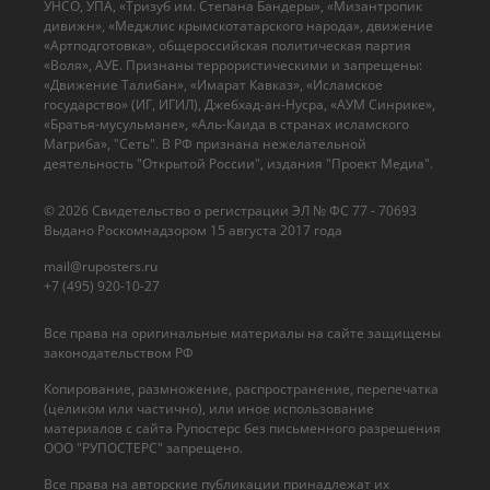
УНСО, УПА, «Тризуб им. Степана Бандеры», «Мизантропик
дивижн», «Меджлис крымскотатарского народа», движение
«Артподготовка», общероссийская политическая партия
«Воля», АУЕ. Признаны террористическими и запрещены:
«Движение Талибан», «Имарат Кавказ», «Исламское
государство» (ИГ, ИГИЛ), Джебхад-ан-Нусра, «АУМ Синрике»,
«Братья-мусульмане», «Аль-Каида в странах исламского
Магриба», "Сеть". В РФ признана нежелательной
деятельность "Открытой России", издания "Проект Медиа".
© 2026 Cвидетельство о регистрации ЭЛ № ФС 77 - 70693
Выдано Роскомнадзором 15 августа 2017 года
mail@ruposters.ru
+7 (495) 920-10-27
Все права на оригинальные материалы на сайте защищены
законодательством РФ
Копирование, размножение, распространение, перепечатка
(целиком или частично), или иное использование
материалов с сайта Рупостерс без письменного разрешения
ООО "РУПОСТЕРС" запрещено.
Все права на авторские публикации принадлежат их