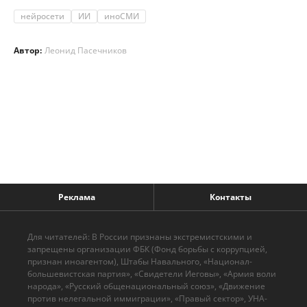
нейросети
ИИ
иноСМИ
Автор:
Леонид Пасечников
Реклама
Контакты
Для читателей: В России признаны экстремистскими и
запрещены организации ФБК (Фонд борьбы с коррупцией,
признан иноагентом), Штабы Навального, «Национал-
большевистская партия», «Свидетели Иеговы», «Армия воли
народа», «Русский общенациональный союз», «Движение
против нелегальной иммиграции», «Правый сектор», УНА-