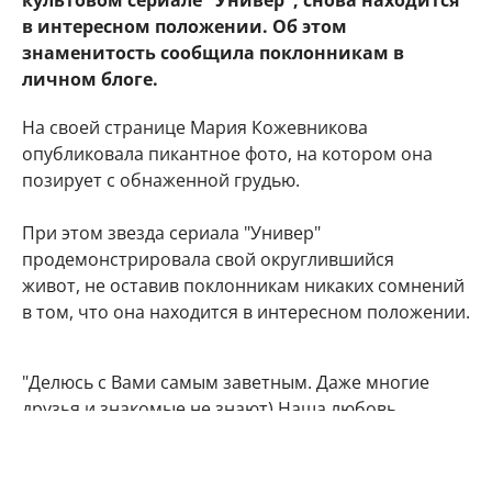
культовом сериале "Универ", снова находится
в интересном положении. Об этом
знаменитость сообщила поклонникам в
личном блоге.
На своей странице Мария Кожевникова
опубликовала пикантное фото, на котором она
позирует с обнаженной грудью.
При этом звезда сериала "Универ"
продемонстрировала свой округлившийся
живот, не оставив поклонникам никаких сомнений
в том, что она находится в интересном положении.
"Делюсь с Вами самым заветным. Даже многие
друзья и знакомые не знают) Наша любовь
множится", - подписала фото артистка.
Подписчики Марии Кожевниковой тут же стали