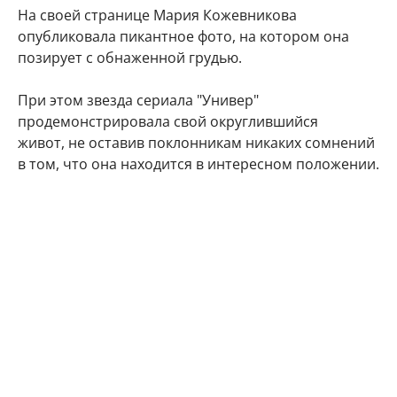
На своей странице Мария Кожевникова
опубликовала пикантное фото, на котором она
позирует с обнаженной грудью.
При этом звезда сериала "Универ"
продемонстрировала свой округлившийся
живот, не оставив поклонникам никаких сомнений
в том, что она находится в интересном положении.
"Делюсь с Вами самым заветным. Даже многие
друзья и знакомые не знают) Наша любовь
множится", - подписала фото артистка.
Подписчики Марии Кожевниковой тут же стали
поздравлять в комментариях своего кумира с
радостным событием.
Мой поздравления, дорогая!!! Кайф!!!