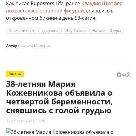
Как писал Ruposters Life, ранее
Клаудия Шиффер
похвасталась стройной фигурой
, снявшись в
откровенном бикини в день 53-летия.
Знаменитости
здоровье
Шоу-бизнес
Наталья Штурм
Автор:
Никита Миленин
Жизнь
38-летняя Мария
Кожевникова объявила о
четвертой беременности,
снявшись с голой грудью
31 августа 2023, 11:20