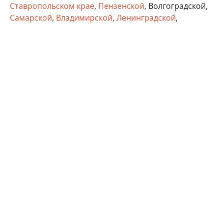
Ставропольском крае
,
Пензенской
, Волгоградской,
Самарской
,
Владимирской
,
Ленинградской
,
Тверской
, Тульской областях, а также в Удмуртии,
Татарстане и Крыму.
бизнес
Минэкономразвития России
Wildberries
Автор:
Виктор Садальцев
Реклама
Контакты
Для читателей: В России признаны экстремистскими и