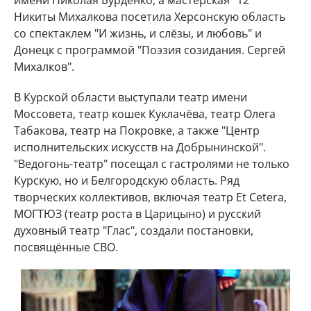
имени Николая Бурденко, а мастерская "12"
Никиты Михалкова посетила Херсонскую область
со спектаклем "И жизнь, и слёзы, и любовь" и
Донецк с программой "Поэзия созидания. Сергей
Михалков".
В Курской области выступали театр имени
Моссовета, театр кошек Куклачёва, театр Олега
Табакова, театр на Покровке, а также "Центр
исполнительских искусств на Добрынинской".
"Ведогонь-театр" посещал с гастролями не только
Курскую, но и Белгородскую область. Ряд
творческих коллективов, включая театр Et Cetera,
МОГТЮЗ (театр роста в Царицыно) и русский
духовный театр "Глас", создали постановки,
посвящённые СВО.