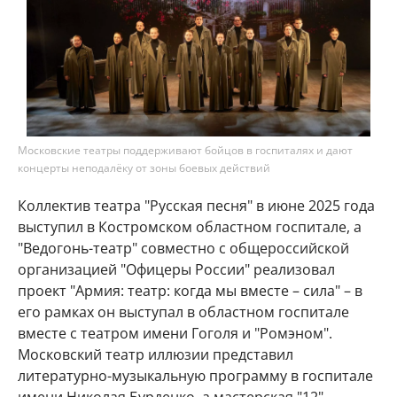
Московские театры поддерживают бойцов в госпиталях и дают
концерты неподалёку от зоны боевых действий
Коллектив театра "Русская песня" в июне 2025 года
выступил в Костромском областном госпитале, а
"Ведогонь-театр" совместно с общероссийской
организацией "Офицеры России" реализовал
проект "Армия: театр: когда мы вместе – сила" – в
его рамках он выступал в областном госпитале
вместе с театром имени Гоголя и "Ромэном".
Московский театр иллюзии представил
литературно-музыкальную программу в госпитале