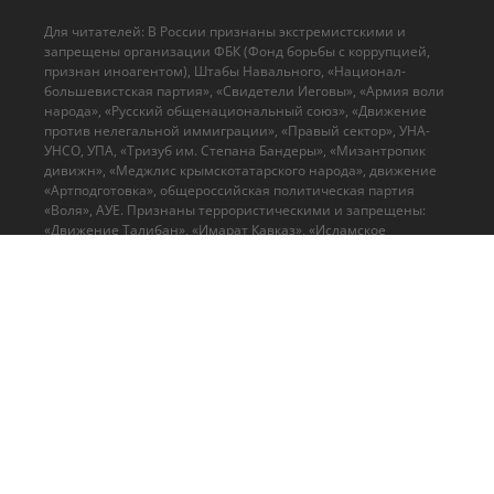
Для читателей: В России признаны экстремистскими и
запрещены организации ФБК (Фонд борьбы с коррупцией,
признан иноагентом), Штабы Навального, «Национал-
большевистская партия», «Свидетели Иеговы», «Армия воли
народа», «Русский общенациональный союз», «Движение
против нелегальной иммиграции», «Правый сектор», УНА-
УНСО, УПА, «Тризуб им. Степана Бандеры», «Мизантропик
дивижн», «Меджлис крымскотатарского народа», движение
«Артподготовка», общероссийская политическая партия
«Воля», АУЕ. Признаны террористическими и запрещены:
«Движение Талибан», «Имарат Кавказ», «Исламское
государство» (ИГ, ИГИЛ), Джебхад-ан-Нусра, «АУМ Синрике»,
«Братья-мусульмане», «Аль-Каида в странах исламского
Магриба», "Сеть". В РФ признана нежелательной
деятельность "Открытой России", издания "Проект Медиа".
© 2026 Cвидетельство о регистрации ЭЛ № ФС 77 - 70693
Выдано Роскомнадзором 15 августа 2017 года
mail@ruposters.ru
+7 (495) 920-10-27
Все права на оригинальные материалы на сайте защищены