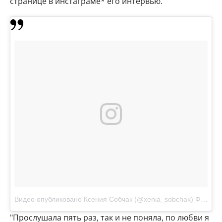
странице в инстаграме* его интервью.
Видео опубликовано Ксения Собчак (@xenia_sobchak)
Фев 8 2017 в 3:14 PST
"Прослушала пять раз, так и не поняла, по любви я