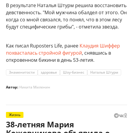
В результате Наталья Штурм решила восстановить
девственность. "Мой мужчина обалдел от этого. Он
когда со мной связался, то понял, что в этом лесу
будут специфические грибы", - отметила звезда.
Как писал Ruposters Life, ранее
Клаудия Шиффер
похвасталась стройной фигурой
, снявшись в
откровенном бикини в день 53-летия.
Знаменитости
здоровье
Шоу-бизнес
Наталья Штурм
Автор:
Никита Миленин
Жизнь
38-летняя Мария