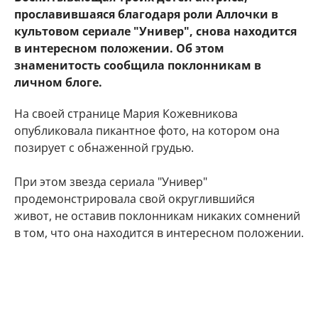
прославившаяся благодаря роли Аллочки в
культовом сериале "Универ", снова находится
в интересном положении. Об этом
знаменитость сообщила поклонникам в
личном блоге.
На своей странице Мария Кожевникова
опубликовала пикантное фото, на котором она
позирует с обнаженной грудью.
При этом звезда сериала "Универ"
продемонстрировала свой округлившийся
живот, не оставив поклонникам никаких сомнений
в том, что она находится в интересном положении.
"Делюсь с Вами самым заветным. Даже многие
друзья и знакомые не знают) Наша любовь
множится", - подписала фото артистка.