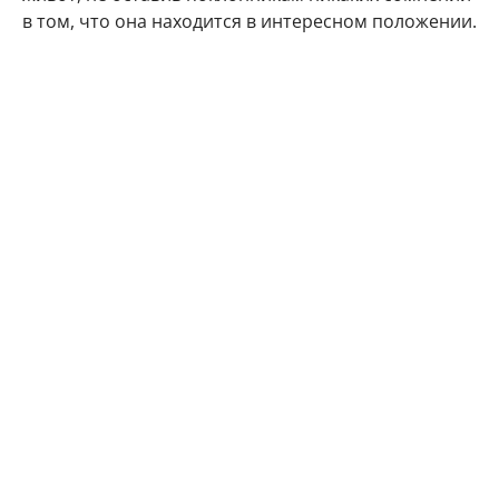
в том, что она находится в интересном положении.
"Делюсь с Вами самым заветным. Даже многие
друзья и знакомые не знают) Наша любовь
множится", - подписала фото артистка.
Подписчики Марии Кожевниковой тут же стали
поздравлять в комментариях своего кумира с
радостным событием.
Мой поздравления, дорогая!!! Кайф!!!
Говорят у Марий все дети чаще однополые,
вот у меня 4 сына. Даже любопытно стало.
Машуняяя какое счастье, какая же ты
красивая, умница!!!! Урааааа!!!