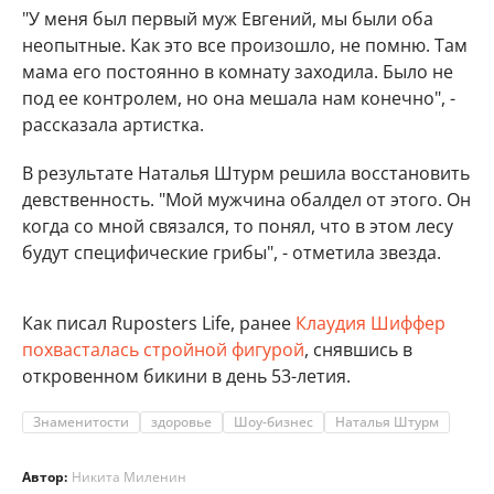
"У меня был первый муж Евгений, мы были оба
неопытные. Как это все произошло, не помню. Там
мама его постоянно в комнату заходила. Было не
под ее контролем, но она мешала нам конечно", -
рассказала артистка.
В результате Наталья Штурм решила восстановить
девственность. "Мой мужчина обалдел от этого. Он
когда со мной связался, то понял, что в этом лесу
будут специфические грибы", - отметила звезда.
Как писал Ruposters Life, ранее
Клаудия Шиффер
похвасталась стройной фигурой
, снявшись в
откровенном бикини в день 53-летия.
Знаменитости
здоровье
Шоу-бизнес
Наталья Штурм
Автор:
Никита Миленин