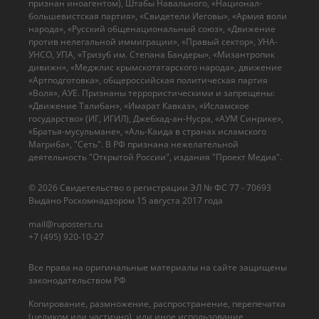
признан иноагентом), Штабы Навального, «Национал-
большевистская партия», «Свидетели Иеговы», «Армия воли
народа», «Русский общенациональный союз», «Движение
против нелегальной иммиграции», «Правый сектор», УНА-
УНСО, УПА, «Тризуб им. Степана Бандеры», «Мизантропик
дивижн», «Меджлис крымскотатарского народа», движение
«Артподготовка», общероссийская политическая партия
«Воля», АУЕ. Признаны террористическими и запрещены:
«Движение Талибан», «Имарат Кавказ», «Исламское
государство» (ИГ, ИГИЛ), Джебхад-ан-Нусра, «АУМ Синрике»,
«Братья-мусульмане», «Аль-Каида в странах исламского
Магриба», "Сеть". В РФ признана нежелательной
деятельность "Открытой России", издания "Проект Медиа".
© 2026 Cвидетельство о регистрации ЭЛ № ФС 77 - 70693
Выдано Роскомнадзором 15 августа 2017 года
mail@ruposters.ru
+7 (495) 920-10-27
Все права на оригинальные материалы на сайте защищены
законодательством РФ
Копирование, размножение, распространение, перепечатка
(целиком или частично), или иное использование