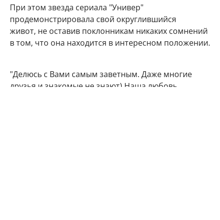
При этом звезда сериала "Универ"
продемонстрировала свой округлившийся
живот, не оставив поклонникам никаких сомнений
в том, что она находится в интересном положении.
"Делюсь с Вами самым заветным. Даже многие
друзья и знакомые не знают) Наша любовь
множится", - подписала фото артистка.
Подписчики Марии Кожевниковой тут же стали
поздравлять в комментариях своего кумира с
радостным событием.
Мой поздравления, дорогая!!! Кайф!!!
Говорят у Марий все дети чаще однополые,
вот у меня 4 сына. Даже любопытно стало.