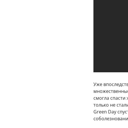
Уже впоследст
множественные
смогла спасти
только не стал
Green Day спу
соболезновани