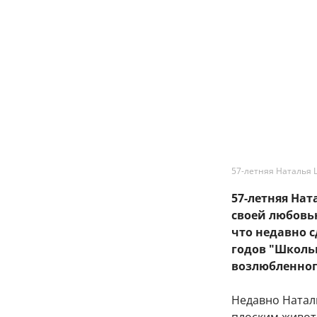
57-летняя Наталья 
57-летняя На
своей любовь
что недавно 
годов "Школь
возлюбленног
Недавно Натал