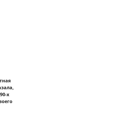
тная
азала,
90-х
воего