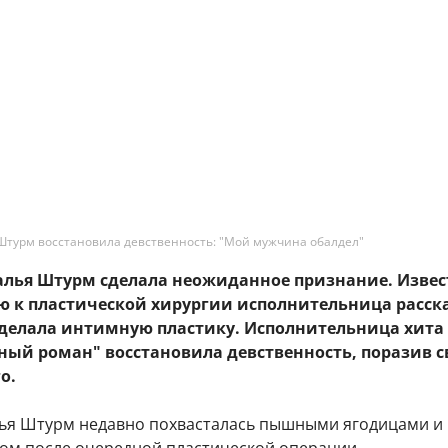
Штурм восстановила девственность: "Мой мужчина обалдел"
талья Штурм сделала неожиданное признание. Извес
ю к пластической хирургии исполнительница расск
сделала интимную пластику. Исполнительница хита 
ный роман" восстановила девственность, поразив с
о.
ья Штурм недавно похвасталась пышными ягодицами и