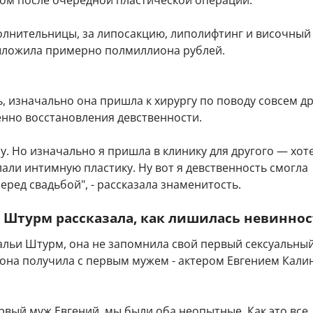
ом после очередной пластической операции.
олнительницы, за липосакцию, липолифтинг и височный
ыложила примерно полмиллиона рублей.
, изначально она пришла к хирургу по поводу совсем д
енно восстановления девственности.
пу. Но изначально я пришла в клинику для другого — хот
али интимную пластику. Ну вот я девственность смогла
еред свадьбой", - рассказала знаменитость.
 Штурм рассказала, как лишилась невинно
альи Штурм, она не запомнила свой первый сексуальны
 она получила с первым мужем - актером Евгением Кали
рвый муж Евгений, мы были оба неопытные. Как это все