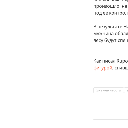
произошло, не 
под ее контрол
В результате 
мужчина обалде
лесу будут спе
Как писал Rupos
фигурой
, сняв
Знаменитости