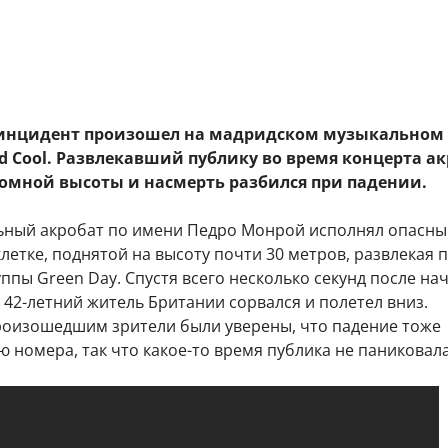
 инцидент произошел на мадридском музыкальном
d Cool. Развлекавший публику во время концерта а
ромной высоты и насмерть разбился при падении.
ный акробат по имени Педро Монрой исполнял опасный
клетке, поднятой на высоту почти 30 метров, развлекая 
ппы Green Day. Спустя всего несколько секунд после на
 42-летний житель Британии сорвался и полетел вниз.
оизошедшим зрители были уверены, что падение тоже
ю номера, так что какое-то время публика не паниковала