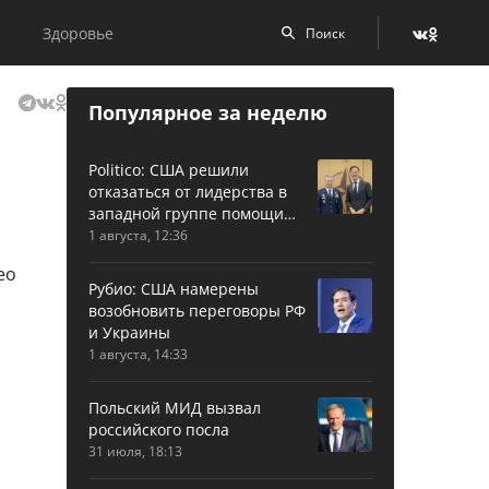
Здоровье
Популярное за неделю
Politico: США решили
отказаться от лидерства в
западной группе помощи
Украине
1 августа, 12:36
Рубио: США намерены
возобновить переговоры РФ
и Украины
1 августа, 14:33
Польский МИД вызвал
российского посла
31 июля, 18:13