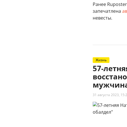
Ранее Ruposter
запечатлена
а
невесты.
Жизнь
57-летн
восстано
мужчина
31 августа 2023, 15: