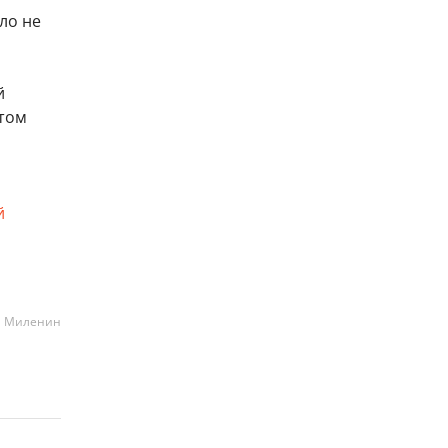
ло не
й
этом
й
а Миленин