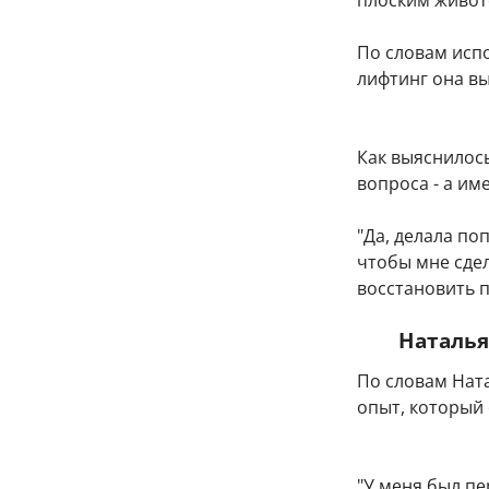
плоским живот
По словам исп
лифтинг она в
Как выяснилось
вопроса - а им
"Да, делала по
чтобы мне сдел
восстановить п
Наталья
По словам Нат
опыт, который
"У меня был пе