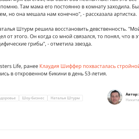
помню. Там мама его постоянно в комнату заходила. Бы
ем, но она мешала нам конечно", - рассказала артистка.
Наталья Штурм решила восстановить девственность. "Мо
л от этого. Он когда со мной связался, то понял, что в 
цифические грибы", - отметила звезда.
ters Life, ранее
Клаудия Шиффер похвасталась стройно
шись в откровенном бикини в день 53-летия.
Автор:
здоровье
Шоу-бизнес
Наталья Штурм
Никит