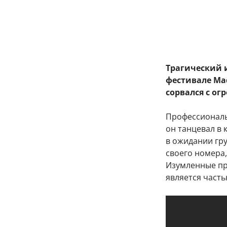
Трагический
фестивале Ma
сорвался с ог
Профессиональ
он танцевал в 
в ожидании гру
своего номера,
Изумленные пр
является часть