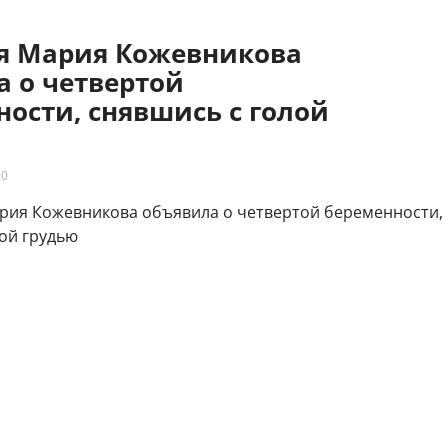
яя Мария Кожевникова
а о четвертой
ости, снявшись с голой
20