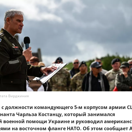
тата Вирджиния
л с должности командующего 5-м корпусом армии 
енанта Чарльза Костанцу, который занимался
й военной помощи Украине и руководил американ
ями на восточном фланге НАТО. Об этом сообщает 