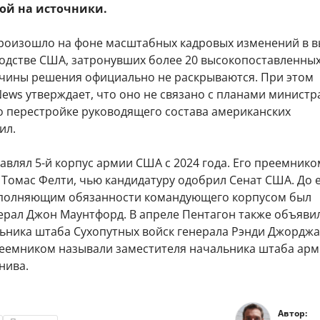
кой на источники.
роизошло на фоне масштабных кадровых изменений в 
одстве США, затронувших более 20 высокопоставленны
чины решения официально не раскрываются. При этом
ews утверждает, что оно не связано с планами министр
по перестройке руководящего состава американских
ил.
авлял 5-й корпус армии США с 2024 года. Его преемнико
 Томас Фелти, чью кандидатуру одобрил Сенат США. До 
полняющим обязанности командующего корпусом был
ерал Джон Маунтфорд. В апреле Пентагон также объяви
ьника штаба Сухопутных войск генерала Рэнди Джорджа,
емником называли заместителя начальника штаба ар
нива.
Автор: