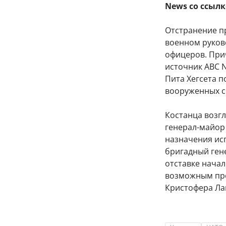
News со ссыл
Отстранение п
военном руков
офицеров. При
источник ABC N
Пита Хегсета 
вооруженных с
Костанца возгл
генерал-майор
назначения ис
бригадный ген
отставке начал
возможным пре
Кристофера Ла