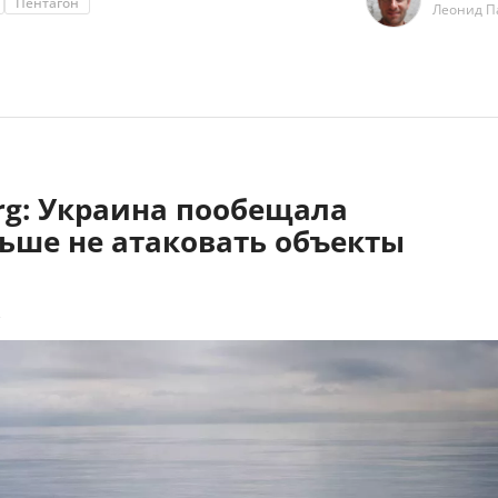
Пентагон
Леонид П
rg: Украина пообещала
ьше не атаковать объекты
2