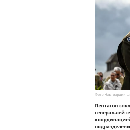
Фото Нацгвардии ш
Пентагон сня
генерал-лейт
координацие
подразделени