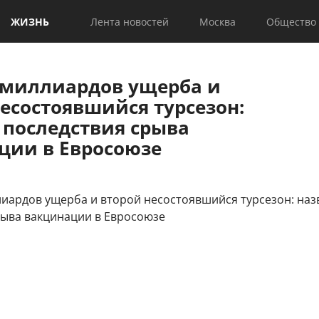
ЖИЗНЬ
Лента новостей
Москва
Общество
 миллиардов ущерба и
есостоявшийся турсезон:
 последствия срыва
ции в Евросоюзе