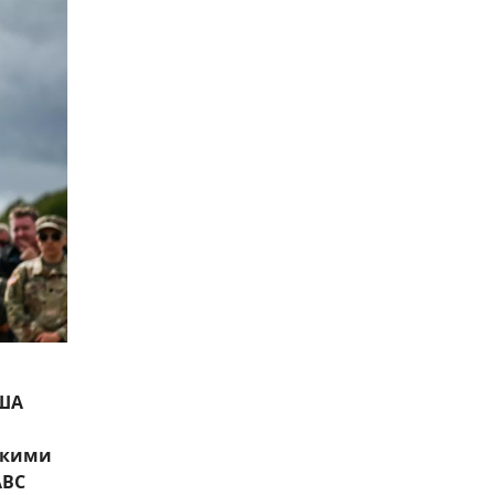
США
скими
ABC