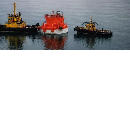
Украину воздержаться от атак на нефтяные танкер
аструктуры в Черном море, имеющие ключевое зн
казахстанской нефти. Об этом сообщает Bloomberg с
еназванного американского чиновника.
тства, Киев организовал контактные пункты, через кот
 могут передавать необходимую информацию и обеспе
охождение судов. Договоренность была достигнута посл
опоставленных представителей американской админист
оводством. Поводом для переговоров стала серия атак 