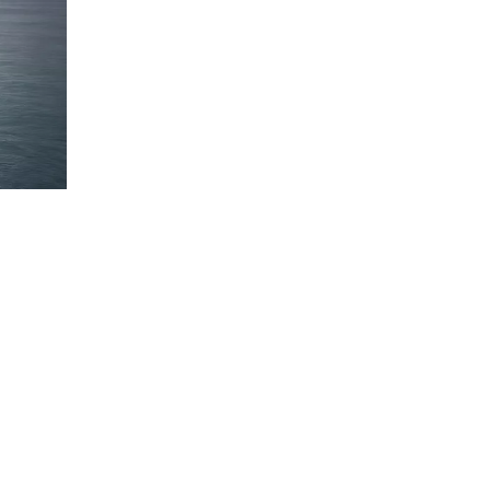
ы и
ачение
о
орые
чивать
е
рации с
на суда