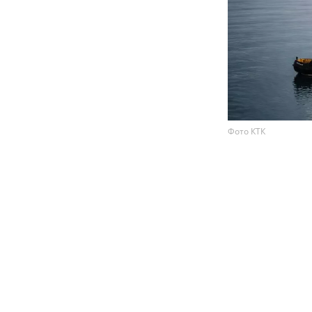
Фото КТК
США убедили 
объекты инфр
для экспорта 
ссылкой на н
По данным аген
судовладельцы
безопасное пр
встречи высок
украинским рук