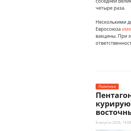
соседней Велик
четыре раза.
Несколькими дн
Евросоюза
име
вакцины. При 
ответственност
Политика
Пентагон
курирую
восточн
8 августа 2026, 14:0