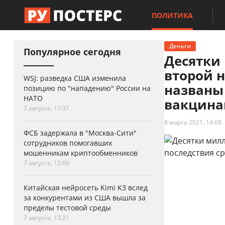
ПОЛИТИКА
Деньги
Популярное сегодня
Десятки
второй н
WSJ: разведка США изменила
названы
позицию по "нападению" России на
НАТО
вакцина
7 августа, 17:37
8 марта 2021, 14:08
ФСБ задержала в "Москва-Сити"
сотрудников помогавших
мошенникам криптообменников
7 августа, 12:06
Китайская нейросеть Kimi K3 вслед
за конкурентами из США вышла за
пределы тестовой среды
7 августа, 13:21