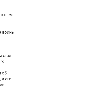
высшем
х
а войны
м стал
его
л об
 а его
мии