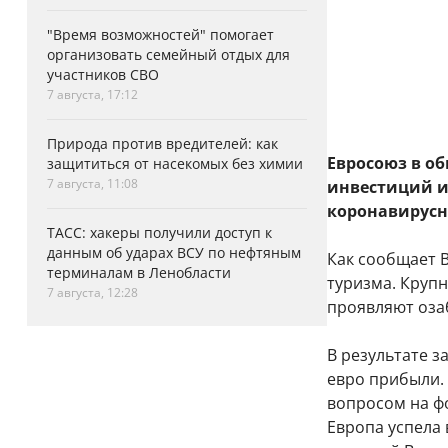
"Время возможностей" помогает
организовать семейный отдых для
участников СВО
7 августа, 17:12
Природа против вредителей: как
Евросоюз в о
защититься от насекомых без химии
7 августа, 11:08
инвестиций и
коронавирусн
ТАСС: хакеры получили доступ к
данным об ударах ВСУ по нефтяным
Как сообщает B
терминалам в Ленобласти
туризма. Круп
7 августа, 12:28
проявляют оза
В результате з
евро прибыли. 
вопросом на ф
Европа успела 