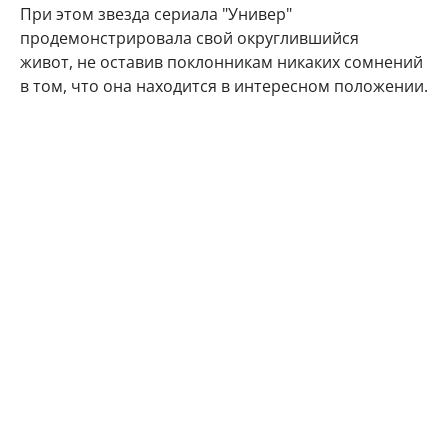
При этом звезда сериала "Универ"
продемонстрировала свой округлившийся
живот, не оставив поклонникам никаких сомнений
в том, что она находится в интересном положении.
"Делюсь с Вами самым заветным. Даже многие
друзья и знакомые не знают) Наша любовь
множится", - подписала фото артистка.
Подписчики Марии Кожевниковой тут же стали
поздравлять в комментариях своего кумира с
радостным событием.
Мой поздравления, дорогая!!! Кайф!!!
Говорят у Марий все дети чаще однополые,
вот у меня 4 сына. Даже любопытно стало.